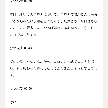
マツバラ 00:26
業にあると説明。美容医療について、「医
療」という名前がついているにも関わらず、
昨日はずいぶんコロナについて、コロナで儲かる人たちも
ドクターの存在が希薄で、シワが増えた際に
いるからみたいな話をしておりましたけども、今日はさら
根本原因を探ることなく、すぐに「おいくら
にさらにお医者さん、やっぱ儲けてるよねっていうこれ、
です」という話になってしまう現状を問題視
これで出しちゃっ
した。話者 1が自身の糖尿病の経験を例に挙
げ、従来は一生付き合っていく病気だと思っ
ひめ先生 00:43
ていたが、24時間血糖値を監視する機械で分
析した結果、食事よりも仕事のストレスや緊
ていい話じゃないんだから、コロナと一緒でコロナもほ
張によって血糖値が上がっていることが判
ら、もう終わった終わったってただまた出そうとするでし
明。食事療法や運動療法だけでは不十分で、
ょ。
仕事のやり方を変える、安定剤を飲むなど別
のアプローチが必要だったことを学んだ。現
マツバラ 00:50
在の医療システムでは長い待ち時間の後に2-
3分の短い診察時間しかなく、その間もドク
はい。
ターはパソコンに向かってカルテを入力して