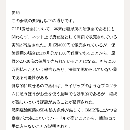
は栄養をつけて安静にしていれば治るものが
要約
ほとんどで、医者に行く重要性は確認作業に
この会議の要約は以下の通りです。
あると述べた。思っているよりも悪い場合
GLP1痩せ薬について、本来は糖尿病の治療薬であるにも
や、自覚症状がないのに悪いことがある場合
関わらず、ネット上で痩せ薬として高額で販売されている
もあるため、専門家による確認が重要だと説
実態が報告された。月1万4000円で販売されているが、保
明した。美容医療について、話者 1は「医
険適用の場合は1カ月分が1500円程度であることから、原
療」という名前がついているにも関わらず、
価の20~30倍の値段で売られていることになる。さらに30
ほとんどが医療の体をなしていないと指摘し
万円払ったという報告もあり、法律で認められていない薬
た。ドクターの存在が希薄で、シワが増えた
である可能性がある。
際に「本当にそれは老化ですか？」という根
健康的に痩せるのであれば、ライザップのようなプログラ
本的な疑問を持たずに、すぐにヒアルロン酸
ムに通うほうがお金を使う意味でも効果的であるが、継続
注射などの対症療法に移行してしまう現状を
が難しいという課題があることが指摘された。
問題視した。病気が潜んでいて急に老け込ん
肥満症治療薬の5Bも処方条件が厳しく、BMI27以上かつ合
だ場合でも、原因を探ることなく「おいくら
併症が2つ以上というハードルが高いことから、簡単には
です」という話になってしまい、本来の医療
手に入らないことが説明された。
としての機能を果たしていないと述べた。話