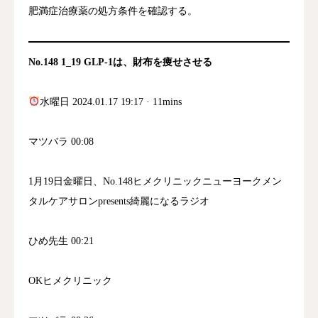
肥満症治療薬の処方条件を確認する。
見てくれたら気づいてもらえるのか、何分か
ければ原因にまで近づけるのかという点につ
いて順次話していくと予告し、姫先生も時間
No.148 1_19 GLP-1は、財布を痩せさせる
がある限りお付き合いいただけるので安心し
てほしいと締めくくった。話者 1が7月29日
水曜日 2024.01.17 19:17 · 11mins
水曜日の「きれいになるラジオ」を一人で担
当することになった経緯を説明。普段は姫先
マツバラ 00:08
生と共に進行するが、先生が美容治療と筋
肉・腱の痛みの治療の両方を学習中で疲れ切
1月19日金曜日、No.148ヒメクリニックニューヨークメン
っているため、数日間一人で番組を担当す
タルケアサロンpresents綺麗になるラジオ
る。ドクターの横で数年間観察してきた経験
から得た「ああ、そういうことなのか」とい
ひめ先生 00:21
う気づきについて話すことを予告した。「医
者に行けば治るのか」という疑問について、
OKヒメクリニック
大体のものは栄養をつけて安静にしていれば
治るものがほとんどで、医者の役割は確認作