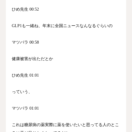
いることがほとんどだと指摘。患者一人を診
ひめ先生 00:52
る時間を極力圧縮しないと経営が成り立たな
いという現実があると分析。今後の番組で、
GLP1も一緒ね、年末に全国ニュースなんなるぐらいの
ドクターが何分見てくれたら原因にまで近づ
けるのかという点について順次話していくと
マツバラ 00:58
予告した。現代医療システムの問題点糖尿病
治療での気づき今後の展開要約チャプターラ
健康被害が出ただとか
ジオ番組の単独進行と医療現場での気づきに
ついて‎医療に対する根本的な疑問と美容医療
ひめ先生 01:01
の問題点‎糖尿病治療の経験から学んだ本来の
医療のあり方‎現在の医療システムの問題点と
っていう、
今後の番組予告‎行動項目話者 1 mentioned 美
容医療における原因追求の重要性について今
マツバラ 01:01
後の番組で1個ずつ掘り下げていく. ‎話者 1
mentioned 姫先生が時間がある限り番組にお
これは糖尿病の薬実際に薬を使いたいと思ってる人のとこ
付き合いいただく. ‎話者 1 mentioned ドクター