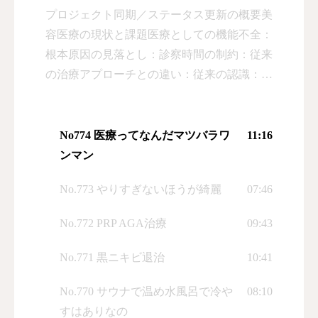
プロジェクト同期／ステータス更新の概要美
容医療の現状と課題医療としての機能不全：
根本原因の見落とし：診察時間の制約：従来
の治療アプローチとの違い：従来の認識：新
しいアプローチ：治療方針の転換：各トピッ
クについてより詳細な掘り下げを予定ドクタ
ーも時間が許す限り参加予定話者 1が7月29
No774 医療ってなんだマツバラワ
11:16
日水曜日のラジオ番組「きれいになるラジ
ンマン
オ」を一人で担当し、普段は姫先生と共に進
No.773 やりすぎないほうが綺麗
07:46
行するが、本日は先生が美容治療と筋肉・腱
の痛みの治療の両方を学習中で疲れ切ってい
No.772 PRP AGA治療
09:43
るため、数日間一人で番組を担当することに
なったと説明した。話者 1は医療現場でドク
No.771 黒ニキビ退治
10:41
ターの横で数年間観察してきた経験から得た
No.770 サウナで温め水風呂で冷や
08:10
気づきについて語った。特に「医者に行けば
すはありなの
治るのか」という疑問について、大体のもの