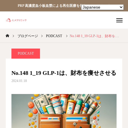
PRP 高濃度血小板血漿による再生医療を行うクリニックです
ブログページ
PODCAST
No.148 1_19 GLP-1は、財布を痩せさせる
TEL
facebook
Instagram
YouTube
PODCAST
HOME
No.148 1_19 GLP-1は、財布を痩せさせる
2024.01.18
あなたの細胞が、あなたを治す。
ヒメクリニック
ヒメクリニック通信
ニュース