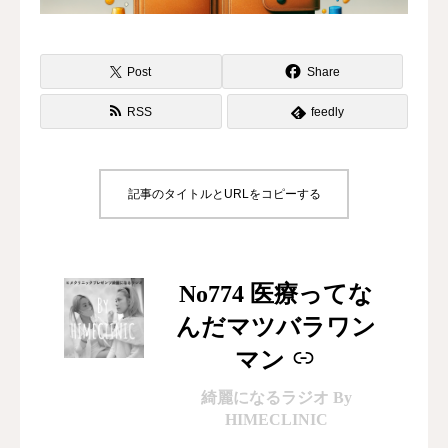
水曜会
Post
Share
診療案内
RSS
feedly
Contents
料金
記事のタイトルとURLをコピーする
診察予約
第三種再生医療
–
No774 医療ってな
んだマツバラワン
MAP
マン
再生医療ネットワーク
綺麗になるラジオ By
HIMECLINIC