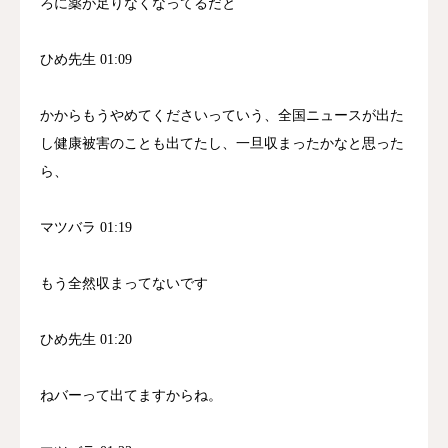
ろに薬が足りなくなってるだと
が何分見てくれたら気づいてもらえるのか、
何分かければ原因にまで近づけるのかについ
ひめ先生 01:09
て順次話していく. ‎
かからもうやめてくださいっていう、全国ニュースが出た
し健康被害のことも出てたし、一旦収まったかなと思った
ら、
マツバラ 01:19
もう全然収まってないです
ひめ先生 01:20
ねバーって出てますからね。