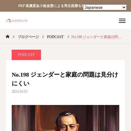
PRP 高濃度血小板血漿による再生医療を行うクリニックです
ブログページ
PODCAST
No.198 ジェンダーと家庭の問題は見分けにくい
TEL
facebook
Instagram
YouTube
PODCAST
HOME
No.198 ジェンダーと家庭の問題は見分け
にくい
あなたの細胞が、あなたを治す。
2024.04.03
ヒメクリニック
ヒメクリニック通信
ニュース