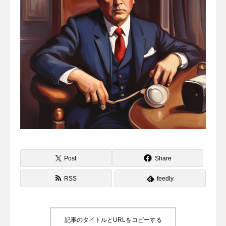
水曜会
診療案内
Contents
料金
診察予約
第三種再生医療
Post
Share
MAP
RSS
feedly
再生医療ネットワーク
記事のタイトルとURLをコピーする