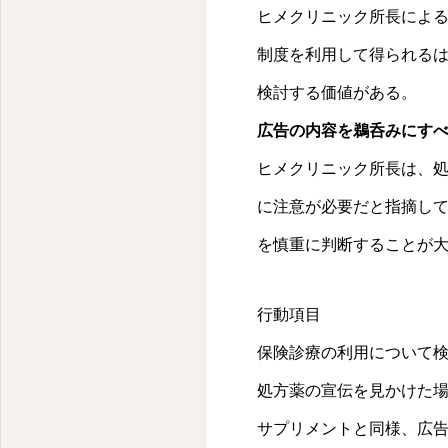
人生楽しむために綺麗でいる
ち時間の後に2-3分
ヒメクリニック所長による
ことがほとんどだと指
制度を利用して得られる
分析。今後の番組で、
くと予告した。現代医
検討する価値がある。
独進行と医療現場での
広告の内容を鵜呑みにす
学んだ本来の医療のあり方
ヒメクリニック所長は、
における原因追求の重要性
る限り番組にお付き合いい
に注意が必要だと指摘し
かければ原因にまで近づ
を慎重に判断することが
行動項目
保険診療の利用について
処方薬の宣伝を見かけた
サプリメントと同様、広