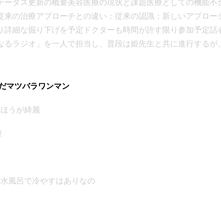
テータス更新の概要美容医療の現状と課題医療としての機能不
従来の治療アプローチとの違い：従来の認識：新しいアプロー
詳細な掘り下げを予定ドクターも時間が許す限り参加予定話者 
なるラジオ」を一人で担当し、普段は姫先生と共に進行するが
治療の両方を学習中で疲れ切っているため、数日間一人で番組
1は医療現場でドクターの横で数年間観察してきた経験から得た
るのか」という疑問について、大体のものは栄養をつけて安静
んだマツバラワンマン
行く重要性は確認作業にあると述べた。思っているよりも悪い
ないほうが綺麗
場合もあるため、専門家による確認が重要だと説明した。美容医
ついているにも関わらず、ほとんどが医療の体をなしていない
療
が増えた際に「本当にそれは老化ですか？」という根本的な疑
の対症療法に移行してしまう現状を問題視した。病気が潜んで
治
となく「おいくらです」という話になってしまい、本来の医療
゙温め水風呂で冷やすはありなの
者 1は自身の糖尿病の経験を例に挙げ、従来は一生付き合って
改善することがあると学んだと語った。24時間血糖値を監視す
事のストレスや緊張によって血糖値が上がっていることが判明