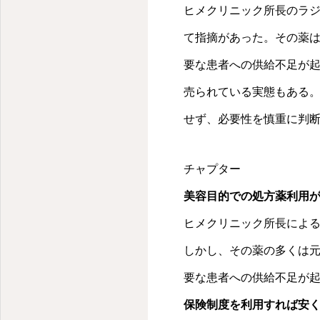
法だけでは不十分だっ
ヒメクリニック所長のラジ
後に2-3分の短い診
て指摘があった。その薬
とんどだと指摘した。
このような状況になっ
要な患者への供給不足が
らえるのか、何分かけ
売られている実態もある
間がある限りお付き合い
せず、必要性を慎重に判
になるラジオ」を一人
療と筋肉・腱の痛みの
の横で数年間観察して
チャプター
告した。「医者に行け
美容目的での処方薬利用
ものがほとんどで、医
ヒメクリニック所長による
いるにも関わらず、ド
らです」という話にな
しかし、その薬の多くは
き合っていく病気だと
要な患者への供給不足が
レスや緊張によって血
方を変える、安定剤を
保険制度を利用すれば安