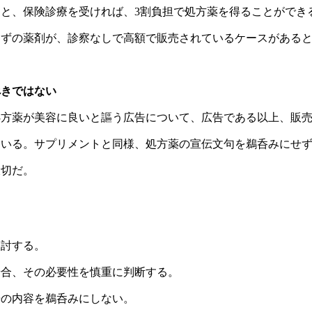
の短い診察時間しかなく、その間もドクターはパソコンに向かっ
と、保険診療を受ければ、3割負担で処方薬を得ることができ
摘。患者一人を診る時間を極力圧縮しないと経営が成り立たな
はずの薬剤が、診察なしで高額で販売されているケースがある
ドクターが何分見てくれたら原因にまで近づけるのかという点
療システムの問題点糖尿病治療での気づき今後の展開要約チャ
気づきについて‎医療に対する根本的な疑問と美容医療の問題点‎
べきではない
‎現在の医療システムの問題点と今後の番組予告‎行動項目話者 1 me
処方薬が美容に良いと謳う広告について、広告である以上、販
について今後の番組で1個ずつ掘り下げていく. ‎話者 1 menti
ただく. ‎話者 1 mentioned ドクターが何分見てくれたら
ている。サプリメントと同様、処方薬の宣伝文句を鵜呑みにせ
けるのかについて順次話していく. ‎
大切だ。
検討する。
場合、その必要性を慎重に判断する。
告の内容を鵜呑みにしない。