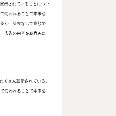
者 1は長い待ち時間の
ん宣伝されていることについ
を入力していることがほ
的で使われることで本来必
いう現実があるため、
見てくれたら気づいても
の薬が、診察なしで高額で
と予告し、姫先生も時
が、広告の内容を鵜呑みに
29日水曜日の「きれい
するが、先生が美容治
を担当する。ドクター
について話すことを予
安静にしていれば治る
」という名前がついて
がたくさん宣伝されている。
なく、すぐに「おいく
例に挙げ、従来は一生付
的で使われることで本来必
食事よりも仕事のスト
不十分で、仕事のやり
療システムでは長い待