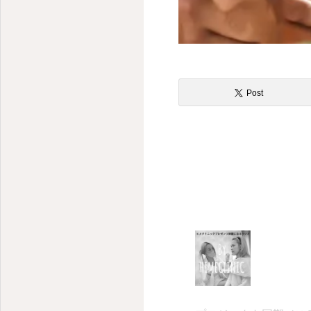
Post
–