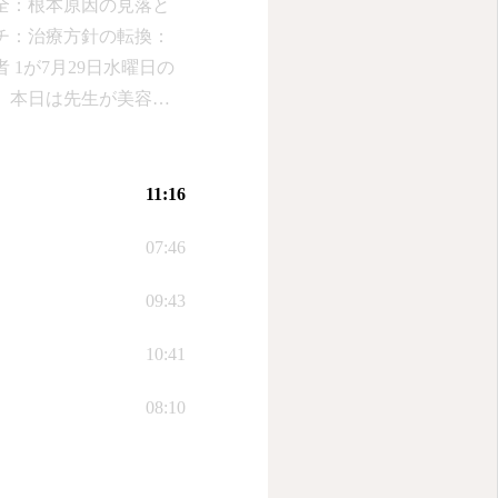
全：根本原因の見落と
チ：治療方針の転換：
1が7月29日水曜日の
、本日は先生が美容治
を担当することになっ
気づきについて語った。
にしていれば治るもの
11:16
場合や、自覚症状がな
07:46
療について、話者 1は
と指摘した。ドクター
09:43
問を持たずに、すぐに
いて急に老け込んだ場
10:41
としての機能を果たし
08:10
いく病気だと思っていた
る機械をつけて分析し
し、食事療法や運動療