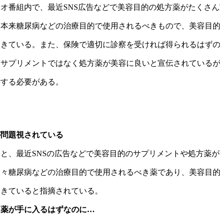
たことが分かったと説明した。現在の医療システムについて、話
オ番組内で、最近SNS広告などで美容目的の処方薬がたくさ
察時間しかなく、その間もドクターはパソコンに向かってカルテ
は本来糖尿病などの治療目的で使用されるべきもので、美容目
患者一人を診る時間を極力圧縮しないと経営が成り立たないと
てしまうと分析した。話者 1は今後の番組で、ドクターが何分
起きている。また、保険で適切に診察を受ければ得られるはず
れば原因にまで近づけるのかという点について順次話していく
。サプリメントではなく処方薬が美容に良いと宣伝されている
いただけるので安心してほしいと締めくくった。話者 1が7月
断する必要がある。
で担当することになった経緯を説明。普段は姫先生と共に進行
治療の両方を学習中で疲れ切っているため、数日間一人で番組
きた経験から得た「ああ、そういうことなのか」という気づき
ば治るのか」という疑問について、大体のものは栄養をつけて
が問題視されている
者の役割は確認作業にあると説明。美容医療について、「医療
と、最近SNSの広告などで美容目的のサプリメントや処方薬
クターの存在が希薄で、シワが増えた際に根本原因を探ること
ってしまう現状を問題視した。話者 1が自身の糖尿病の経験を
元々糖尿病などの治療目的で使用されるべき薬であり、美容目
思っていたが、24時間血糖値を監視する機械で分析した結果、
起きていると指摘されている。
糖値が上がっていることが判明。食事療法や運動療法だけでは
飲むなど別のアプローチが必要だったことを学んだ。現在の医
く薬が手に入るはずなのに…