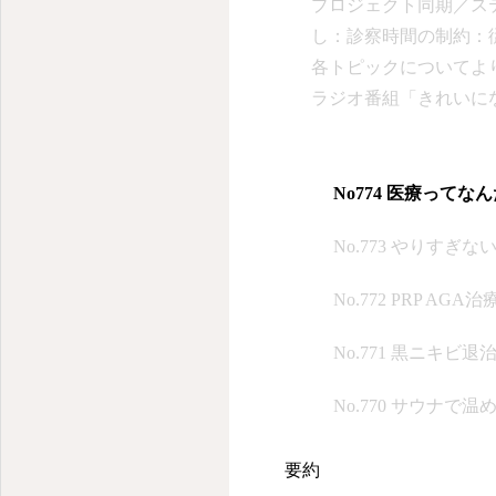
プロジェクト同期／ス
し：診察時間の制約：
各トピックについてより
ラジオ番組「きれいに
療と筋肉・腱の痛みの
たと説明した。話者 
特に「医者に行けば治
No774 医療ってな
がほとんどで、医者に
No.773 やりすぎ
いのに悪いことがある
「医療」という名前が
No.772 PRP AGA治
の存在が希薄で、シワ
ヒアルロン酸注射など
No.771 黒ニキビ退
合でも、原因を探るこ
No.770 サウナて
ていないと述べた。話
が、原因を取り除けば
要約
た結果、食事よりも仕