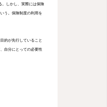
てカルテを入力している
る。しかし、実際には保険
いという現実があると
という。保険制度の利用を
について順次話してい
プターラジオ番組の単
糖尿病治療の経験から
ntioned 美容医療
売目的が先行していること
oned 姫先生が時間があ
気づいてもらえるのか、何分
ず、自分にとっての必要性