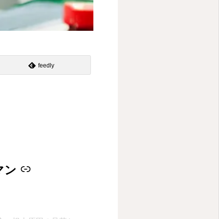
feedly
マン