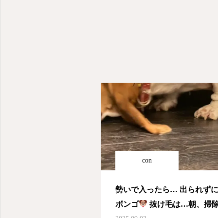
con
勢いで入ったら… 出られず
ボンゴ
抜け毛は…朝、掃