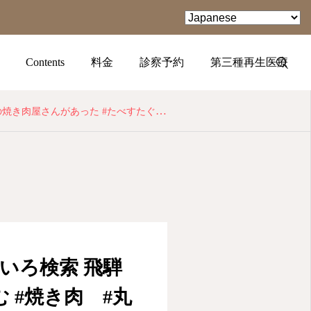
Contents
料金
診察予約
第三種再生医療
たぐらむ #焼き肉 #丸明 #飛騨牛 #武藤ひめ
TEL
facebook
Instagram
いろ検索 飛騨
 #焼き肉 #丸
YouTube