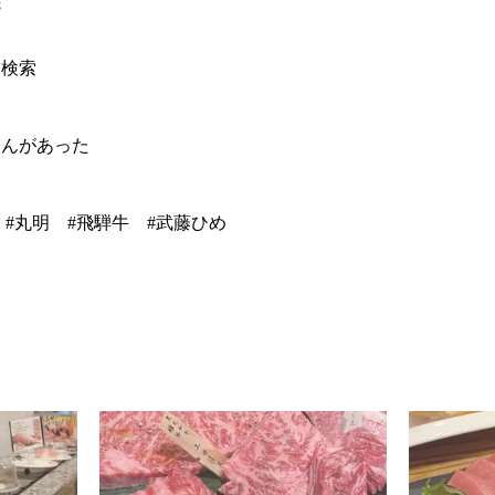
先
ろ検索
さんがあった
 #丸明 #飛騨牛 #武藤ひめ