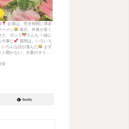
飯
お昼は、空き時間に博多
ラーメン
毎日、外食が多く
けど、ボンゴ
さんも 一緒に
を大事に
昼間は、いろいろ
、いろんな話が進んだ
まず
ット開かない、大量のオイ…
日常
feedly