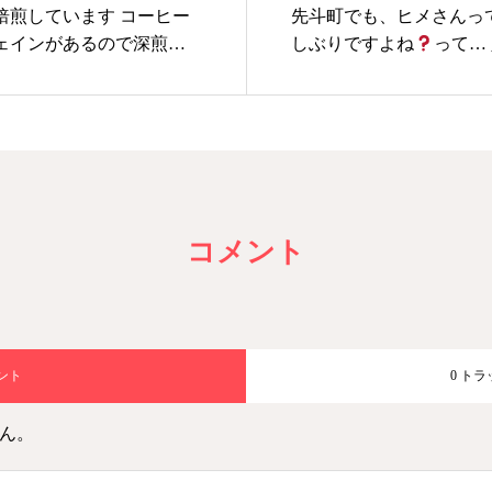
焙煎しています コーヒー
先斗町でも、ヒメさんって
ェインがあるので深煎り
しぶりですよね
って… 人へのサービス
ンは減ります。コーヒー
とか、心地よさの提供っ
フェインが減るのです。
ろから始まると思う。 #綺麗でいたい #
すると水分など減少する
先斗町 #静かな時間 #
ると使用するコーヒー豆
まいカフェインが減らな
コメント
メント
0 ト
ん。