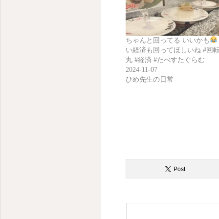
ちゃんと回ってる いいかも
い経済も回ってほしいね #回転
丸 #経済 #たべすたぐらむ
2024-11-07
ひめ先生の日常
Post