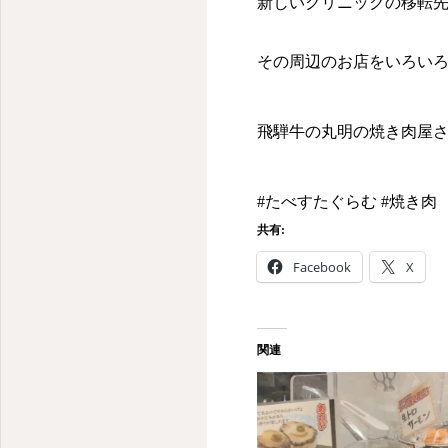
新しいクリニックの移転
その周辺のお店をいろい
飛騨牛の丸明の焼き肉屋
#たべすたぐらむ #焼き肉
共有:
Facebook
X
関連