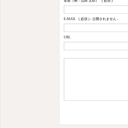
名前（例：山田 太郎）
( 必須 )
E-MAIL
( 必須 ) - 公開されません -
URL