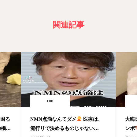
関連記事
con
に困る
NMN点滴なんてダメ
医療は、
大晦
除機か
流行りで決めるものじゃない
ンボ