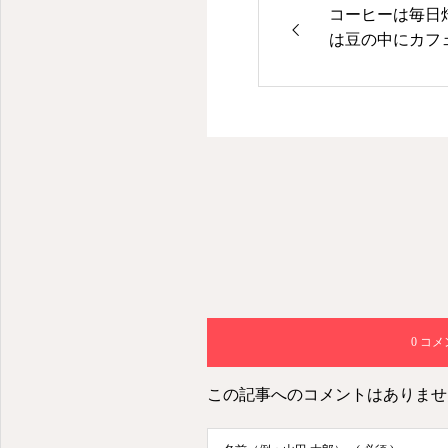
人生楽しむために綺麗でいる
コーヒーは毎日
は豆の中にカフ
の方がカフェイ
一粒あたりのカ
ただし深く焙煎
のでグラムで計
の量が増えてし
い…
0 コ
この記事へのコメントはありませ