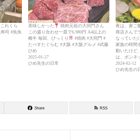
これくら
美味しかった
焼肉元祖の大同門さん
夜は、家ご
寿司 #魚魚
この盛り合わせ一皿で6,980円 A4以上の
商店さんで
雌牛 毎回、びっくり
#焼肉 #大同門 #
なっていた
たべすたぐらむ #大阪 #大阪グルメ #武藤
家族の時間
ひめ
動いたけど
2025-01-27
は、ボンネ
ひめ先生の日常
2024-02-12
ひめ先生の
Share
RSS