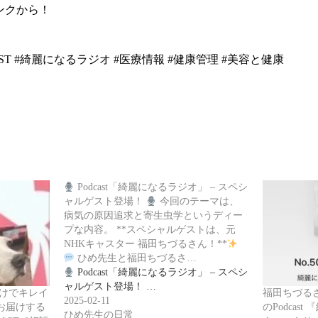
ンクから！
AST #綺麗になるラジオ #医療情報 #健康管理 #美容と健康
Podcast「綺麗になるラジオ」 – スペシ
ャルゲスト登場！
今回のテーマは、
病気の原因追求と寄生虫学というディー
プな内容。 **スペシャルゲストは、元
NHKキャスター 福田ちづるさん！**
ひめ先生と福田ちづるさ…
Podcast「綺麗になるラジオ」 – スペシ
ャルゲスト登場！ …
だけでキレイ
福田ちづる
2025-02-11
お届けする
のPodcas
ひめ先生の日常