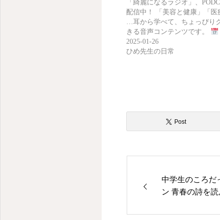
人生楽しむために綺麗でいる
「綺麗になるラジオ」、PODC
配信中！ 「美容と健康」「医
…耳から学べて、ちょっぴり
きる音声コンテンツです。
2025-01-26
ひめ先生の日常
Post
中学生のころだっ
ン 青春の詩を読
期間ではなく心
い面差し、紅の