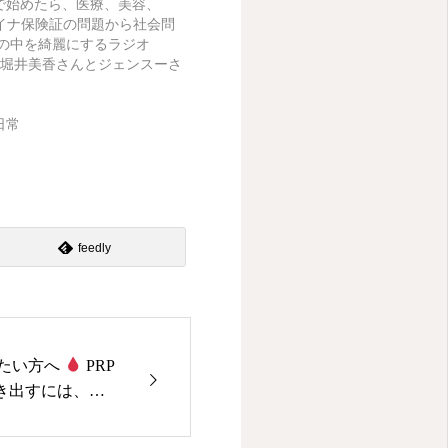
で始めたら、医療、美容、
マイナ保険証の問題から社会問
世の中を綺麗にするラジオ
堀井美香さんとジェンスーさ
日常
feedly
けたい方へ
PRP
き出すには、
 を選ぶことが重
厚労省への登録 高