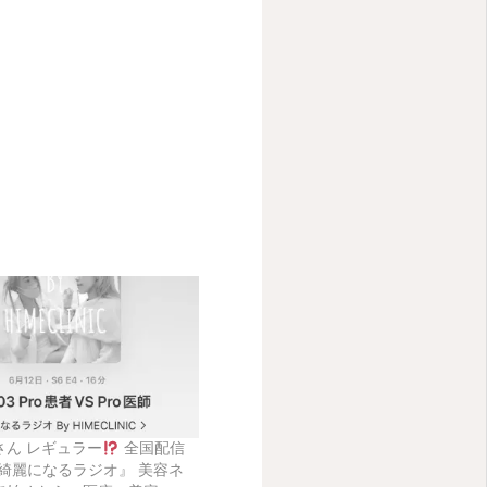
さん レギュラー
全国配信
t 『綺麗になるラジオ』 美容ネ