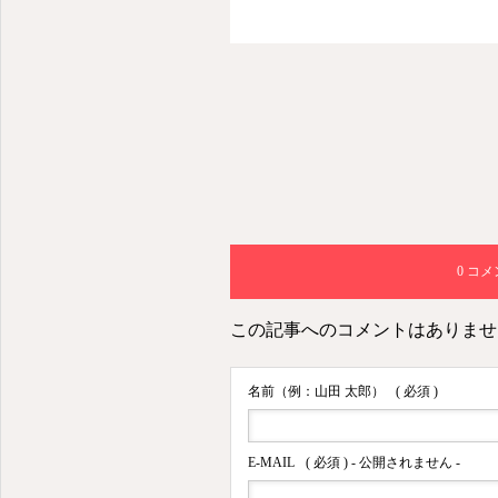
なく、たくまし
力、燃える情熱
中で清らか…
0 コ
この記事へのコメントはありませ
名前（例：山田 太郎）
( 必須 )
E-MAIL
( 必須 ) - 公開されません -