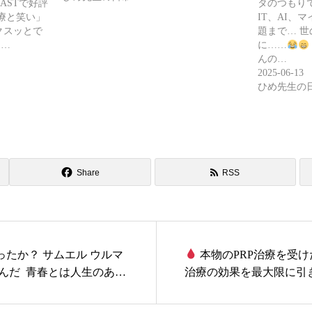
ASTで好評
タのつもり
療と笑い」
IT、AI、
クスッとで
題まで… 
…
に……
んの…
2025-06-13
ひめ先生の
Share
RSS
たか？ サムエル ウルマ
本物のPRP治療を受
んだ ⁡ 青春とは人生のある
治療の効果を最大限に引
の様相。 薔薇のような若
「第三種再生医療機関」
唇、しなやかな手足では
要です。
ポイント1: 