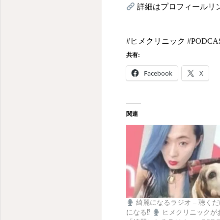
詳細はプロフィールリ
#ヒメクリニック #PODC
共有:
Facebook
X
関連
綺麗になるラジオ – 聴く
になる⁉
ヒメクリニックが