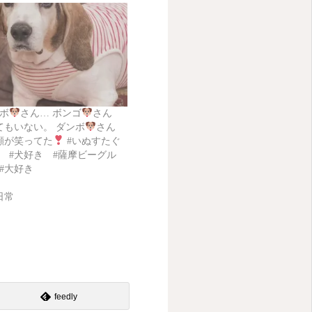
ボ
さん… ボンゴ
さん
てもいない。 ダンボ
さん
顔が笑ってた
#いぬすたぐ
組 #犬好き #薩摩ビーグル
#大好き
日常
feedly