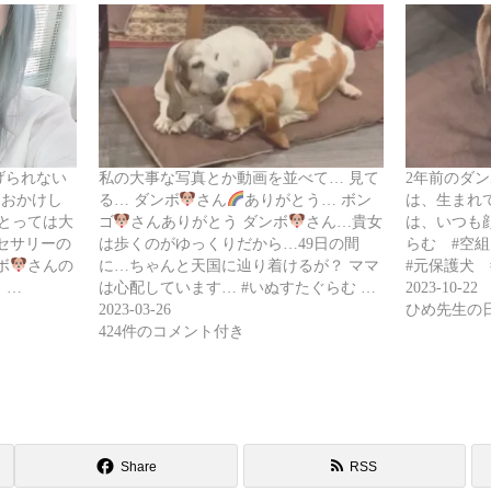
げられない
私の大事な写真とか動画を並べて… 見て
2年前のダン
をおかけし
る… ダンボ
さん
ありがとう… ボン
は、生まれ
とっては大
ゴ
さんありがとう ダンボ
さん…貴女
は、いつも
セサリーの
は歩くのがゆっくりだから…49日の間
らむ #空
ボ
さんの
に…ちゃんと天国に辿り着けるが？ ママ
#元保護犬 
 …
は心配しています… #いぬすたぐらむ …
2023-10-22
2023-03-26
ひめ先生の
424件のコメント付き
Share
RSS