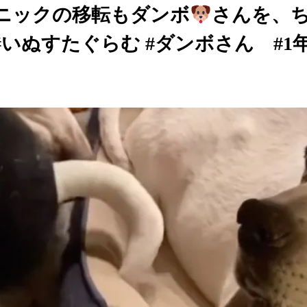
リニックの移転もダンボ
さんを、
#いぬすたぐらむ #ダンボさん #1