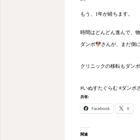
もう、1年が経ちます。
時間はどんどん進んで、
ダンボ
さんが、まだ側
クリニックの移転もダン
#いぬすたぐらむ #ダンボ
共有:
Facebook
X
関連