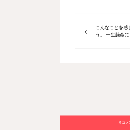
人生楽しむために綺麗でいる
こんなことを感
う。 一生懸命
笑顔でいられる
0 コ