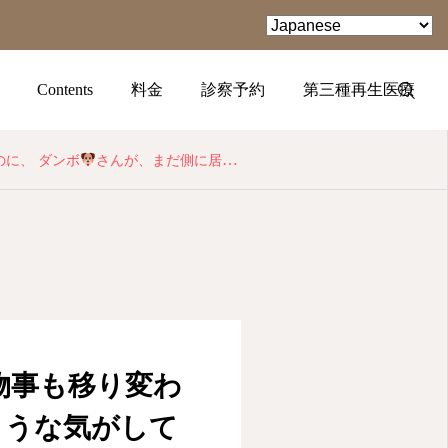
Contents
料金
診察予約
第三種再生医療
に、 ダンボ
さんが、まだ側に居るような気がしています。 クリニックの移転もダンボ
TEL
facebook
Instagram
物事も移り変わ
ような気がして
YouTube