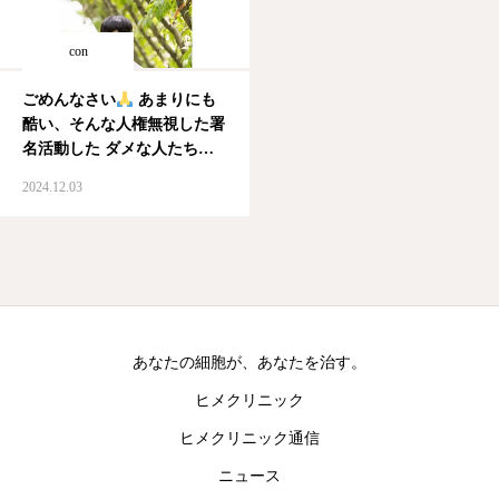
con
ごめんなさい
あまりにも
酷い、そんな人権無視した署
名活動した ダメな人たちが
いると思うと、日本に希望を
2024.12.03
失う なんで
皇室だと頑張
って勉強したりしても… 東
大入試を受けようとしたら、
反対の署名活動
相手は、
将来、天皇になるかもしれ
な…
あなたの細胞が、あなたを治す。
ヒメクリニック
ヒメクリニック通信
ニュース