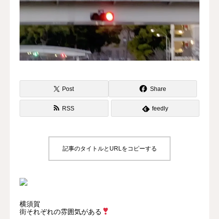
水曜会
診療案内
Contents
Post
Share
料金
RSS
feedly
診察予約
第三種再生医療
記事のタイトルとURLをコピーする
MAP
再生医療ネットワーク
横須賀
街それぞれの雰囲気がある