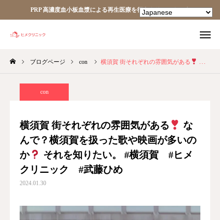
PRP 高濃度血小板血漿による再生医療を行うクリニックです
ブログページ
con
横須賀 街それぞれの雰囲気がある
なんで？横須賀を扱った歌や映画が多いのか
TEL
facebook
Instagram
YouTube
con
HOME
横須賀 街それぞれの雰囲気がある
な
んで？横須賀を扱った歌や映画が多いの
あなたの細胞が、あなたを治す。
か
それを知りたい。 #横須賀 #ヒメ
ヒメクリニック
クリニック #武藤ひめ
2024.01.30
ヒメクリニック通信
ニュース