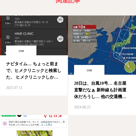
関連記事
con
ナビタイム… ちょっと前ま
con
で、ヒメクリニックと検索し
た、 ヒメクリニックしか出
28日は、台風10号… 名古屋
てこなかった。 なやねん…
2025.07.11
直撃だなぁ 新幹線も計画運
SEO対策かなんか知らんけ
休だろうし… 他の交通機関
ど、 勝手に、ヒメクリニッ
もきっと止まるし… クリニ
クの名前を使おうとする き
2024.08.25
ックも28日は、計画休診かな
ん〇〇… 今まで、堪えてき
悩む…
たけど、やり方があまりにも
汚い…