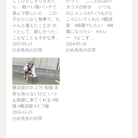
してひとしきり甘えた
だって ここのお店の
ら、 軽ーい猫パンチで
タコスが好き いつも
遊んで欲しいと… この
のニャンコがいつものと
子がとにかく無事で、ち
ころにいてくれた #横須
ゃんと逢えたことが ホ
賀 #綺麗でいたい #綺
ッとして、嬉しかった。
麗になりたい #カレ
こんなことも小さな幸…
ー #よこす…
2025-01-21
2024-05-20
ひめ先生の日常
ひめ先生の日常
横須賀のネコ
街猫 名
前も知らないけど いつ
も挨拶に来てくれる #街
猫 #横須賀 #ドブ板
2024-11-25
ひめ先生の日常