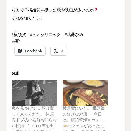
なんで？横須賀を扱った歌や映画が多いのか
それを知りたい。
#横須賀 #ヒメクリニック #武藤ひめ
共有:
Facebook
X
関連
私を見つけて… 駆け寄
横須賀にいた。 横須賀
って来てくれた。 横須
の好きなお店 今日
賀ドブ板の名前も知らな
は、横須賀海軍カレー
い街猫 ゴロゴロ声を出
のフェスがあったん