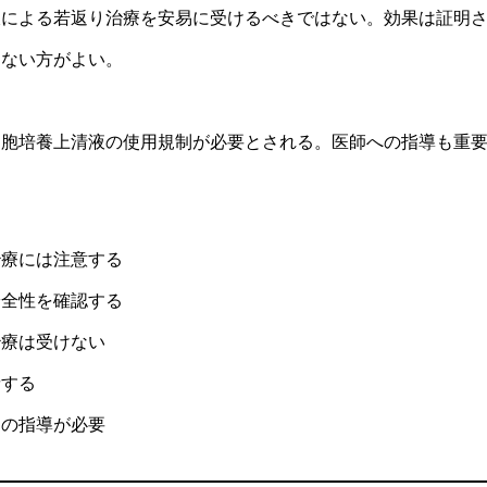
の短い診察時間しかなく、その間もドクターはパソコンに向かっ
液による若返り治療を安易に受けるべきではない。効果は証明
摘。患者一人を診る時間を極力圧縮しないと経営が成り立たな
しない方がよい。
ドクターが何分見てくれたら原因にまで近づけるのかという点
療システムの問題点糖尿病治療での気づき今後の展開要約チャ
気づきについて‎医療に対する根本的な疑問と美容医療の問題点‎
細胞培養上清液の使用規制が必要とされる。医師への指導も重
‎現在の医療システムの問題点と今後の番組予告‎行動項目話者 1 me
について今後の番組で1個ずつ掘り下げていく. ‎話者 1 menti
ただく. ‎話者 1 mentioned ドクターが何分見てくれたら
けるのかについて順次話していく. ‎
治療には注意する
安全性を確認する
治療は受けない
請する
めの指導が必要