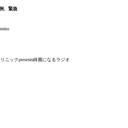
亡例、緊急
6mins
クリニックpresents綺麗になるラジオ