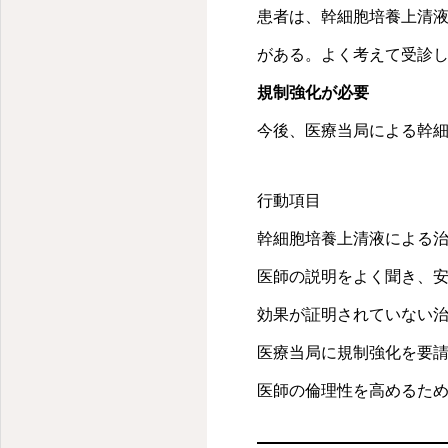
人生楽しむために綺麗でいる
ち時間の後に2-3分
患者は、幹細胞培養上清
ことがほとんどだと指
がある。よく考えて受診
分析。今後の番組で、
くと予告した。現代医
規制強化が必要
独進行と医療現場での
今後、医療当局による幹
学んだ本来の医療のあり方
における原因追求の重要性
行動項目
る限り番組にお付き合いい
かければ原因にまで近づ
幹細胞培養上清液による
医師の説明をよく聞き、
効果が証明されていない
医療当局に規制強化を要
医師の倫理性を高めるた