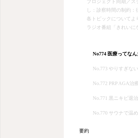
プロジェクト同期／ス
し：診察時間の制約：
各トピックについてより
ラジオ番組「きれいに
療と筋肉・腱の痛みの
たと説明した。話者 
特に「医者に行けば治
No774 医療ってな
がほとんどで、医者に
No.773 やりすぎ
いのに悪いことがある
「医療」という名前が
No.772 PRP AGA治
の存在が希薄で、シワ
ヒアルロン酸注射など
No.771 黒ニキビ退
合でも、原因を探るこ
No.770 サウナて
ていないと述べた。話
が、原因を取り除けば
要約
た結果、食事よりも仕