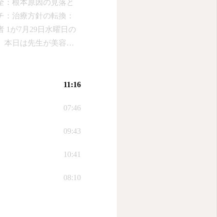
全：根本原因の見落と
チ：治療方針の転換：
1が7月29日水曜日の
、本日は先生が美容治
を担当することになっ
気づきについて語った。
にしていれば治るもの
11:16
場合や、自覚症状がな
07:46
療について、話者 1は
と指摘した。ドクター
09:43
問を持たずに、すぐに
いて急に老け込んだ場
10:41
としての機能を果たし
08:10
いく病気だと思っていた
る機械をつけて分析し
し、食事療法や運動療