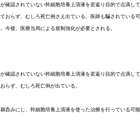
たことが分かったと説明した。現在の医療システムについて、話
性が確認されていない幹細胞培養上清液を若返り目的で点滴し
察時間しかなく、その間もドクターはパソコンに向かってカルテ
れておらず、むしろ死亡例さえ出ている。医師も騙されている
患者一人を診る時間を極力圧縮しないと経営が成り立たないと
てしまうと分析した。話者 1は今後の番組で、ドクターが何分
い。今後、医療当局による規制強化が必要とされる。
れば原因にまで近づけるのかという点について順次話していく
いただけるので安心してほしいと締めくくった。話者 1が7月
で担当することになった経緯を説明。普段は姫先生と共に進行
治療の両方を学習中で疲れ切っているため、数日間一人で番組
きた経験から得た「ああ、そういうことなのか」という気づき
性が確認されていない幹細胞培養上清液を若返り目的で点滴し
ば治るのか」という疑問について、大体のものは栄養をつけて
ておらず、むしろ死亡例が出ている。
者の役割は確認作業にあると説明。美容医療について、「医療
クターの存在が希薄で、シワが増えた際に根本原因を探ること
ってしまう現状を問題視した。話者 1が自身の糖尿病の経験を
を鵜呑みにし、幹細胞培養上清液を使った治療を行っている可
思っていたが、24時間血糖値を監視する機械で分析した結果、
糖値が上がっていることが判明。食事療法や運動療法だけでは
飲むなど別のアプローチが必要だったことを学んだ。現在の医