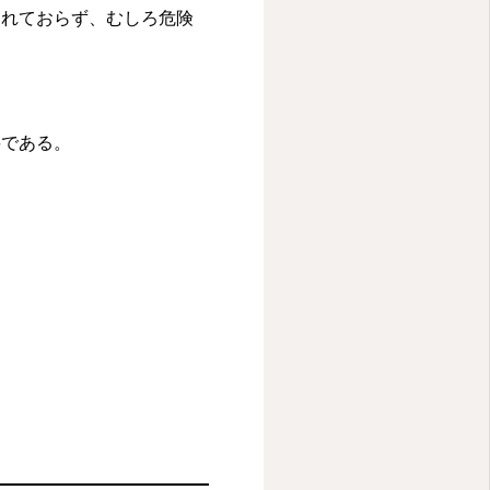
てカルテを入力している
されておらず、むしろ危険
いという現実があると
について順次話してい
プターラジオ番組の単
糖尿病治療の経験から
要である。
ntioned 美容医療
oned 姫先生が時間があ
気づいてもらえるのか、何分