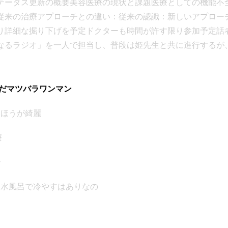
テータス更新の概要美容医療の現状と課題医療としての機能不
従来の治療アプローチとの違い：従来の認識：新しいアプロー
詳細な掘り下げを予定ドクターも時間が許す限り参加予定話者 
なるラジオ」を一人で担当し、普段は姫先生と共に進行するが
治療の両方を学習中で疲れ切っているため、数日間一人で番組
1は医療現場でドクターの横で数年間観察してきた経験から得た
るのか」という疑問について、大体のものは栄養をつけて安静
んだマツバラワンマン
行く重要性は確認作業にあると述べた。思っているよりも悪い
ないほうが綺麗
場合もあるため、専門家による確認が重要だと説明した。美容医
ついているにも関わらず、ほとんどが医療の体をなしていない
療
が増えた際に「本当にそれは老化ですか？」という根本的な疑
の対症療法に移行してしまう現状を問題視した。病気が潜んで
治
となく「おいくらです」という話になってしまい、本来の医療
゙温め水風呂で冷やすはありなの
者 1は自身の糖尿病の経験を例に挙げ、従来は一生付き合って
改善することがあると学んだと語った。24時間血糖値を監視す
事のストレスや緊張によって血糖値が上がっていることが判明