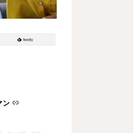
feedly
マン