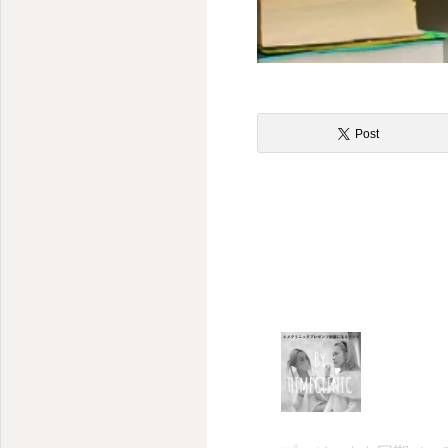
Post
–