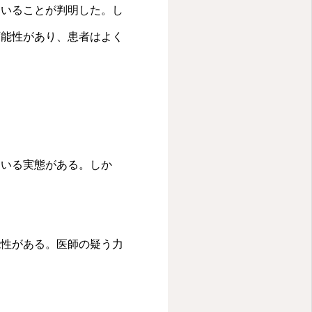
者 1は長い待ち時間の
ていることが判明した。し
を入力していることがほ
可能性があり、患者はよく
いう現実があるため、
見てくれたら気づいても
と予告し、姫先生も時
29日水曜日の「きれい
するが、先生が美容治
を担当する。ドクター
について話すことを予
ている実態がある。しか
安静にしていれば治る
」という名前がついて
なく、すぐに「おいく
例に挙げ、従来は一生付
能性がある。医師の疑う力
食事よりも仕事のスト
不十分で、仕事のやり
療システムでは長い待