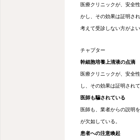
法だけでは不十分だっ
医療クリニックが、安全
後に2-3分の短い診
かし、その効果は証明さ
とんどだと指摘した。
このような状況になっ
考えて受診しない方がよ
らえるのか、何分かけ
間がある限りお付き合い
チャプター
になるラジオ」を一人
幹細胞培養上清液の点滴
療と筋肉・腱の痛みの
の横で数年間観察して
医療クリニックが、安全
告した。「医者に行け
し、その効果は証明され
ものがほとんどで、医
医師も騙されている
いるにも関わらず、ド
らです」という話にな
医師も、業者からの説明
き合っていく病気だと
が欠如している。
レスや緊張によって血
方を変える、安定剤を
患者への注意喚起