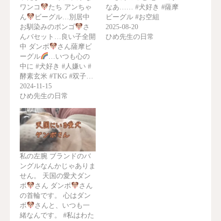
ワンコ
たち アンちゃ
なあ…… #犬好き #薩摩
ん
ビーグル…別居中
ビーグル #お空組
お馴染みのボンゴ
さ
2025-08-20
んバセット…良い子全開
ひめ先生の日常
中 ダンボ
さん薩摩ビ
ーグル
…いつも心の
中に #犬好き #人嫌い #
酵素玄米 #TKG #双子…
2024-11-15
ひめ先生の日常
私の左腕 ブランドのバ
ングルなんかじゃありま
せん。 天国の愛犬ダン
ボ
さん ダンボ
さん
の首輪です。 心はダン
ボ
さんと、いつも一
緒なんです。 #私はわた