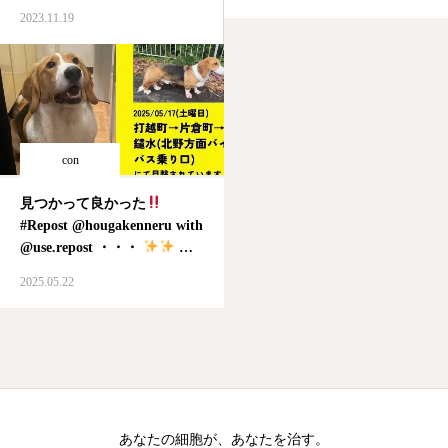
に、昨日5月8日は、ゴーヤの
のPRP＋ダーマペンが効い
2023.11.19
日だったらしい。 そんなゴ
て、顔がかなり脱皮してる
ーヤチャンプルーを連想する
#富士山 #いざ鎌倉 #綺麗
のに… この詐欺メールはネ
でいたい #ダーマペン #若
タなのか
ち…
返り #ヒメクリニック
con
見つかって良かった
#Repost @hougakenneru with
@use.repost ・・・
ば
ん君、無事に見つかりました
2025.05.22
ー
バセコギのばん君、
無事に見つかりましたーﾟ
+.ヽ(≧▽≦)ﾉ.+ﾟ 怪我もなく、
無事に…
あなたの細胞が、あなたを治す。