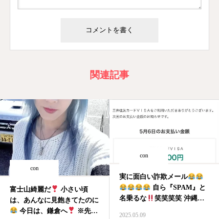
関連記事
con
con
実に面白い詐欺メール
自ら『SPAM』と
富士山綺麗だ
小さい頃
名乗るな
笑笑笑笑 沖縄の
は、あんなに見飽きてたのに
SPAMに失礼だ
ちなみ
今日は、鎌倉へ
※先週
2025.05.09