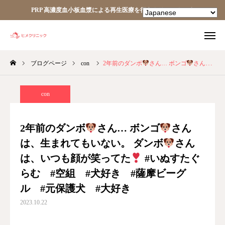
PRP 高濃度血小板血漿による再生医療を行うクリニックです
ブログページ
con
2年前のダンボ
さん… ボンゴ
さんは、生まれてもいない。 ダンボ
TEL
facebook
Instagram
YouTube
con
HOME
2年前のダンボ
さん… ボンゴ
さん
は、生まれてもいない。 ダンボ
さん
あなたの細胞が、あなたを治す。
は、いつも顔が笑ってた
#いぬすたぐ
ヒメクリニック
らむ #空組 #犬好き #薩摩ビーグ
ル #元保護犬 #大好き
ヒメクリニック通信
2023.10.22
ニュース