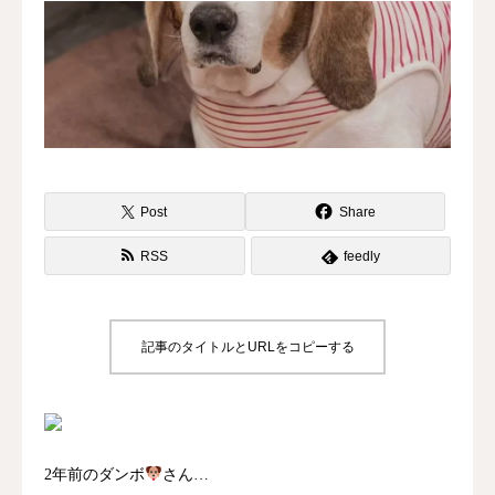
水曜会
診療案内
Contents
料金
Post
Share
RSS
feedly
診察予約
第三種再生医療
記事のタイトルとURLをコピーする
MAP
再生医療ネットワーク
2年前のダンボ
さん…