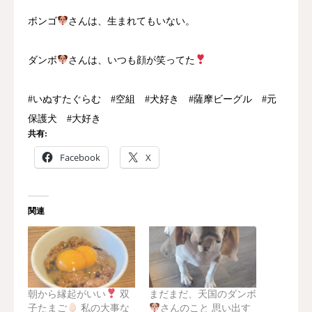
ボンゴ
さんは、生まれてもいない。
ダンボ
さんは、いつも顔が笑ってた
#いぬすたぐらむ #空組 #犬好き #薩摩ビーグル #元
保護犬 #大好き
共有:
Facebook
X
関連
朝から縁起がいい
双
まだまだ、天国のダンボ
子たまご
私の大事な
さんのこと 思い出す