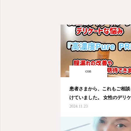
con
患者さまから、これもご相談
けていました。 女性のデリ
な悩み。 調べていたら…PR
2024.11.23
療できんじゃん
しかも、
療だから原因を再生して治せ