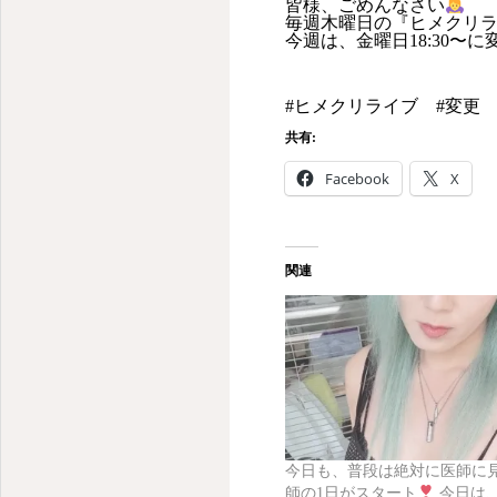
皆様、ごめんなさい
毎週木曜日の『ヒメクリ
今週は、金曜日18:30〜
#ヒメクリライブ #変更 #
共有:
Facebook
X
関連
今日も、普段は絶対に医師に
師の1日がスタート
今日は