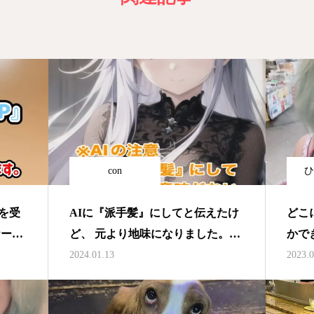
con
ひ
を受
AIに『派手髪』にしてと伝えたけ
どこ
ケート
ど、 元より地味になりました。
かで
Pで治
#AI #派手髪 #暇つぶし
と…
2024.01.13
2023.0
再生医
やっ
る。
多い