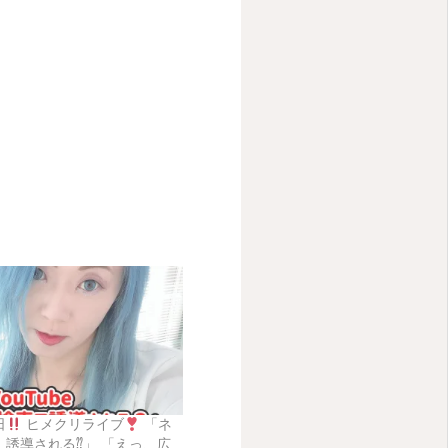
日
ヒメクリライブ
「ネ
、誘導される⁇」 「えっ、広