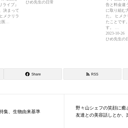
ひめ先生の日常
クリライブ』
告と料金違う
、決まって
に取り組む
#ヒメクリラ
た。 ヒメ
生医…
たことです
す。 …
2023-10-26
ひめ先生の
Share
RSS
野々山シェフの笑顔に癒
PRP特集、生物由来基準
友達との美容話しとか、
う言う時間は、心の綺麗