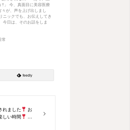
‼︎」 今、真面目に美容医療
方々が、声を上げ出しまし
クリニックでも、お伝えしてき
。 今日は、そのお話をしま
日常
feedly
されました
お
楽しい時間
こ
に必要ですね
#