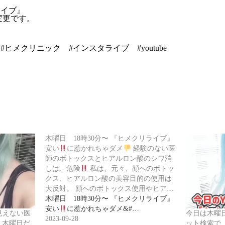
ライブ』
に変更です。
ヒメクリニック #インスタライブ #youtube
木曜日 18時30分〜 『ヒメクリライブ』
安い
に惹かれちゃダメ
経験のない医
師のボトックスとヒアルロン酸のシワ消
しは、危険
私は、元々、顔へのボトッ
クス、ヒアルロン酸の美容目的の使用は
大反対。 顔へのボトックス使用やヒア…
木曜日 18時30分〜 『ヒメクリライブ』
安い
に惹かれちゃダメ&#…
見えない医
今日は木曜
2023-09-28
、木曜日だ
ット検索で