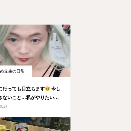
め先生の日常
に行っても目立ちます
今し
きないこと…私がやりたいこ
 周りと違えば、周りの批評、
9.24
かみを気にしてやらない人も
。 でもきっと、今しかできな