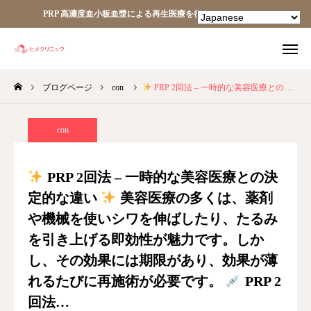
PRP 高濃度血小板血漿による再生医療を行うクリニックです
ブログページ
con
PRP 2回法 – 一時的な美容医療との決定的な違い
TEL
facebook
Instagram
YouTube
con
HOME
PRP 2回法 – 一時的な美容医療との決
定的な違い
美容医療の多くは、薬剤
あなたの細胞が、あなたを治す。
や機械を使いシワを伸ばしたり、たるみ
ヒメクリニック
を引き上げる即効性が魅力です。しか
し、その効果には期限があり、効果が薄
ヒメクリニック通信
れるたびに再施術が必要です。
PRP 2
回法…
ニュース