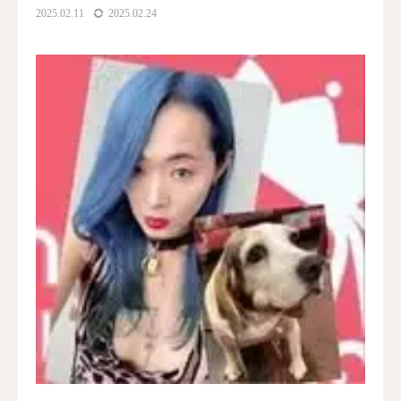
2025.02.11
2025.02.24
水曜会
診療案内
Contents
料金
診察予約
第三種再生医療
MAP
再生医療ネットワーク