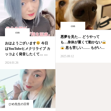
con
con
悪夢を見た… どうやって
も…身体が重くて動かない
おはようございます
今日
息も苦しい…… もがいて
はYouTubeヒメクリライブ カ
も、もがいても… すぐに身
ッコよく発音したくて… 朝
2025.09.12
体が重くて…
朝、防犯
からAFNgoてリスニング
2024.01.26
カメラを確認すると…… 犯
常に何かを伸ばさないと
人は…ボンゴ
寝ている私
うーん…私はもっともっと綺
の上に乗り… 私が振り払っ
麗にセクシーにカッコよく
ても、飛び乗り… 顔に…
なりたいんだけど…
#リ
ス…
ひめ先生の日常