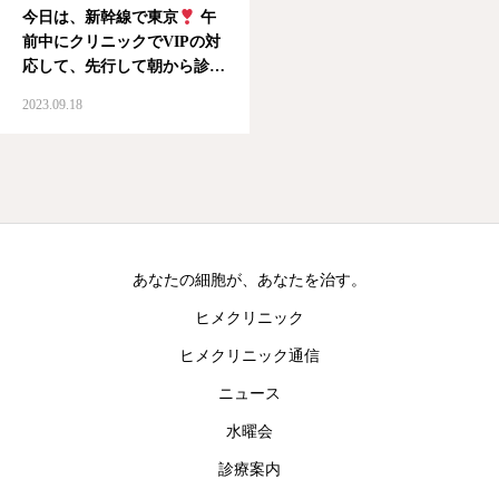
今日は、新幹線で東京
午
前中にクリニックでVIPの対
応して、先行して朝から診療
物品は車で移動。 あとか
2023.09.18
ら、新幹線て私のカラダが追
いかける。 #ヒメクリニッ
ク #皮膚再生医療 #VIP対
応 #新幹線 #東名渋滞 #
東京 #休診日
あなたの細胞が、あなたを治す。
ヒメクリニック
ヒメクリニック通信
ニュース
水曜会
診療案内