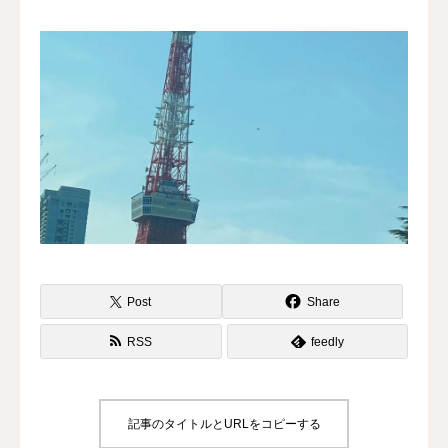
水曜会
診療案内
Contents
料金
診察予約
第三種再生医療
Post
Share
MAP
RSS
feedly
再生医療ネットワーク
記事のタイトルとURLをコピーする