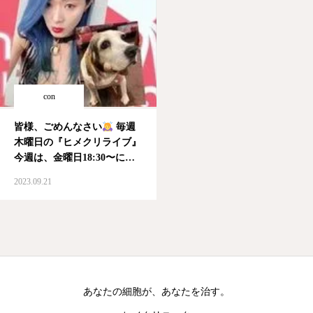
con
皆様、ごめんなさい
毎週
木曜日の『ヒメクリライブ』
今週は、金曜日18:30〜に変
更です。 #ヒメクリライブ
2023.09.21
#変更 #ヒメクリニック #
インスタライブ #youtube
あなたの細胞が、あなたを治す。