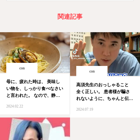
関連記事
con
con
母に、疲れた時は、 美味し
高須先生のおっしゃること
い物を、しっかり食べなさい
全く正しい。 患者様が騙さ
と言われた。 なので、静か
れないように、ちゃんと伝え
なここ
#ヒメクリニック
てほしい。 私も、正しいこ
2024.02.22
#たべすたぐらむ #綺麗でい
2024.07.19
とを発信していきます。 #美
たい
容医療 #ぼったくり #アッ
プセル #クロージング #高
須幹弥 #応援 #武藤ひめ