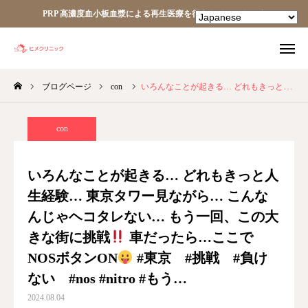
PRP 高濃度血小板血漿による再生医療を行うクリニックです
ブログページ
con
いろんなことが起きる… どれもきっと人生経験… 東京タワー見ながら… こんなんじゃヘコタレない… もう一回、この大きな街に挑戦
TEL
facebook
Instagram
YouTube
con
HOME
いろんなことが起きる… どれもきっと人
生経験… 東京タワー見ながら… こんな
あなたの細胞が、あなたを治す。
んじゃヘコタレない… もう一回、この大
ヒメクリニック
きな街に挑戦
車だったら…ここで
NOSボタンON
#東京 #挑戦 #負け
ヒメクリニック通信
ない #nos #nitro #もう…
2024.08.04
ニュース