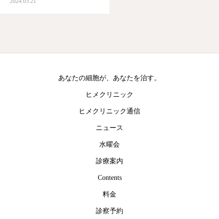
2024.05.21
な人が大いびきで寝てる。
こういう当たり前のことが全
て貴重で、私にはだいじ時間
なんでもない毎日だげどちゃ
んとしてる。これが私の…
あなたの細胞が、あなたを治す。
ヒメクリニック
ヒメクリニック通信
ニュース
水曜会
診療案内
Contents
料金
診察予約