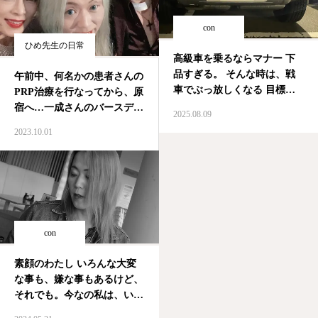
con
ひめ先生の日常
高級車を乗るならマナー 下
品すぎる。 そんな時は、戦
午前中、何名かの患者さんの
車でぶっ放しくなる 目標確
PRP治療を行なってから、原
認…… 準備よし…… 発射
宿へ…一成さんのバースデー
2025.08.09
やっぱり戦車が欲しい
ライブ。 一成さんのボーカ
2023.10.01
ルは勿論だけど、ゲストのギ
ターリスト、ベースに、ウク
ライナからのヴァイオリニス
トさんたち、職人技の凄さと
楽器の使い込み方がcrazy。
…
con
素顔のわたし いろんな大変
な事も、嫌な事もあるけど、
それでも。今なの私は、いま
の私として生きてる。 大切