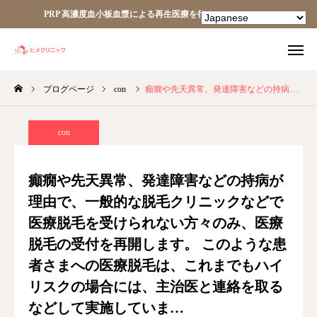
PRP 高濃度血小板血漿による再生医療を行うクリニックです
ブログページ
con
癲癇や先天異常、発達障害などの持病が理由で、一般的な脱毛クリニックなどで医療脱毛を受けられない方々のみ、医療脱毛の受付を再開します。 このような患者さまへの医療脱毛は、これまでもハイリスクの場合には、主治医と連絡を取るなどして実施していま…
TEL
facebook
Instagram
YouTube
con
HOME
癲癇や先天異常、発達障害などの持病が
理由で、一般的な脱毛クリニックなどで
あなたの細胞が、あなたを治す。
医療脱毛を受けられない方々のみ、医療
ヒメクリニック
脱毛の受付を再開します。 このような患
者さまへの医療脱毛は、これまでもハイ
ヒメクリニック通信
リスクの場合には、主治医と連絡を取る
などして実施していま…
ニュース