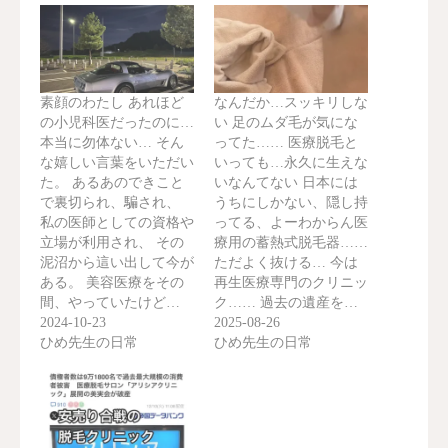
素顔のわたし あれほど
なんだか…スッキリしな
の小児科医だったのに…
い 足のムダ毛が気にな
本当に勿体ない… そん
ってた…… 医療脱毛と
な嬉しい言葉をいただい
いっても…永久に生えな
た。 あるあのできこと
いなんてない 日本には
で裏切られ、騙され、
うちにしかない、隠し持
私の医師としての資格や
ってる、よーわからん医
立場が利用され、 その
療用の蓄熱式脱毛器……
泥沼から這い出して今が
ただよく抜ける… 今は
ある。 美容医療をその
再生医療専門のクリニッ
間、やっていたけど…
ク…… 過去の遺産を…
2024-10-23
2025-08-26
ひめ先生の日常
ひめ先生の日常