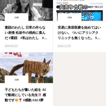
con
con
素顔のわたし 日常の作らな
安易に美容医療を始めてはい
い表情 松坂牛の焼肉に喜ん
けない。 ついにアリシアク
だ #素顔 #私はわたし #ジ
リニックも無くなった。 SNS
ェンダー問題 #笑顔
広告満載だった、じぶんクリ
2024.04.23
2024.12.10
#realface #smile #gender #武
ニックも… 今の脱毛クリニ
藤ひめ #綺麗に輝く
ックとか、美容クリニックに
起こっていることは、かつて
のダイエーと同じ。 安売り
をすると安さに飛びついて、
お…
con
子どもたちが書いた絵を AI
で動画にしている先生
感
動です
#感動 #AI #夢