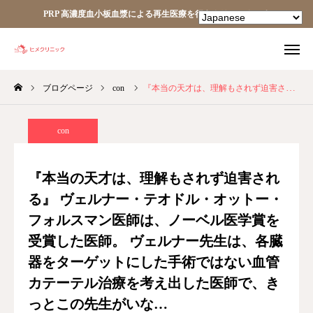
PRP 高濃度血小板血漿による再生医療を行うクリニックです
ブログページ
con
『本当の天才は、理解もされず迫害される』 ヴェルナー・テオドル・オットー・フォルスマン医師は、ノーベル医学賞を受賞した医師。 ヴェルナー先生は、各臓器をターゲットにした手術ではない血管カテーテル治療を考え出した医師で、きっとこの先生がいな…
TEL
facebook
Instagram
YouTube
con
HOME
『本当の天才は、理解もされず迫害され
る』 ヴェルナー・テオドル・オットー・
あなたの細胞が、あなたを治す。
フォルスマン医師は、ノーベル医学賞を
ヒメクリニック
受賞した医師。 ヴェルナー先生は、各臓
器をターゲットにした手術ではない血管
ヒメクリニック通信
カテーテル治療を考え出した医師で、き
っとこの先生がいな…
ニュース