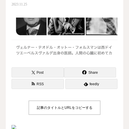
2023.11.25
水曜会
診療案内
Contents
料金
診察予約
Post
Share
第三種再生医療
RSS
feedly
MAP
記事のタイトルとURLをコピーする
再生医療ネットワーク