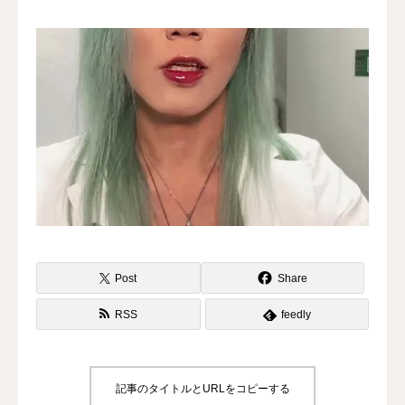
水曜会
診療案内
Contents
料金
診察予約
第三種再生医療
Post
Share
MAP
RSS
feedly
再生医療ネットワーク
記事のタイトルとURLをコピーする