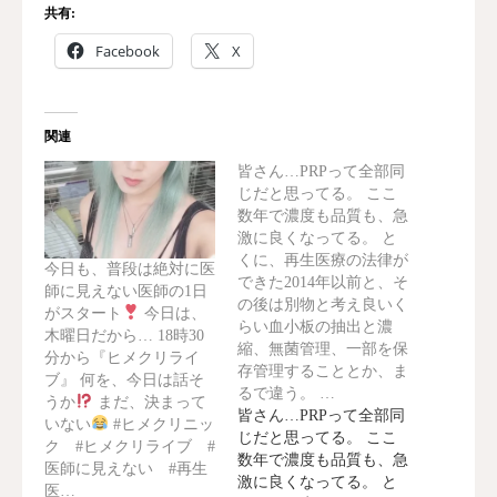
共有:
Facebook
X
関連
皆さん…PRPって全部同
じだと思ってる。 ここ
数年で濃度も品質も、急
激に良くなってる。 と
くに、再生医療の法律が
今日も、普段は絶対に医
できた2014年以前と、そ
師に見えない医師の1日
の後は別物と考え良いく
がスタート
今日は、
らい血小板の抽出と濃
木曜日だから… 18時30
縮、無菌管理、一部を保
分から『ヒメクリライ
存管理することとか、ま
ブ』 何を、今日は話そ
るで違う。 …
うか
まだ、決まって
皆さん…PRPって全部同
いない
#ヒメクリニッ
じだと思ってる。 ここ
ク #ヒメクリライブ #
数年で濃度も品質も、急
医師に見えない #再生
激に良くなってる。 と
医…