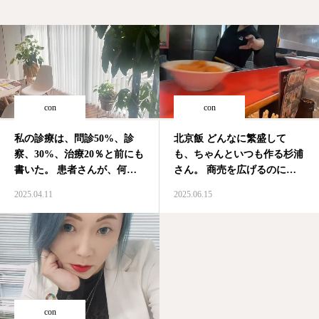
con
con
私の診療は、問診50%、診
北京飯 どんなに繁盛して
察、30%、治療20％と前にも
も、ちゃんといつも作る杉浦
書いた。 患者さんが、何を
さん。 商売を広げるのにセ
して、どこにいて、何を食べ
ントラルキッチンにして、
2025.04.11
2025.06.15
たか… 全ては、どうされま
店員さん任せにするところも
したか
と和かに聞く… そ
多い。 ここは、そうじゃな
こから全てが始まる。推論を
いから良い
#北京飯 #北京
絞り込むように、時には患者
本店 #名物
さんがいた場所の気象情報、
地…
con