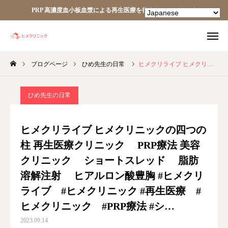
PRP 高濃度血小板血漿による再生医療を行うクリニックです
ブログページ
ひめ先生の日常
ヒメクリライブ ヒメクリニックの四つの柱 再生医療クリニック PRP療法 美容クリニック ショートスレッド 脂肪溶解注射 ヒアルロン酸豊胸 #ヒメクリライブ #ヒメクリニック #再生医療 #ヒメクリニック #PRP療法 #シ…
TEL
facebook
Instagram
YouTube
ひめ先生の日常
HOME
ヒメクリライブ ヒメクリニックの四つの
柱 再生医療クリニック PRP療法 美容
あなたの細胞が、あなたを治す。
クリニック ショートスレッド 脂肪
ヒメクリニック
溶解注射 ヒアルロン酸豊胸 #ヒメクリ
ライブ #ヒメクリニック #再生医療 #
ヒメクリニック通信
ヒメクリニック #PRP療法 #シ…
2023.09.14
ニュース