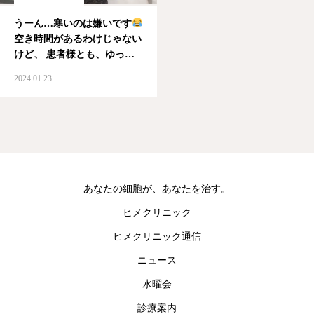
うーん…寒いのは嫌いです
空き時間があるわけじゃない
けど、 患者様とも、ゆった
りゆっくりするのが好きです
2024.01.23
あくせくせずに、ボーッ
と気持ちをゆったりで
そ
れも綺麗でいる必要条件
#PRP #皮膚再生治療 #皮膚
再生 #綺麗…
あなたの細胞が、あなたを治す。
ヒメクリニック
ヒメクリニック通信
ニュース
水曜会
診療案内