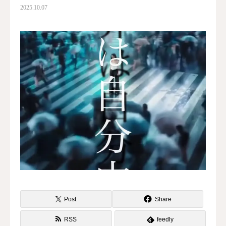
2025.10.07
水曜会
診療案内
Contents
料金
診察予約
第三種再生医療
MAP
再生医療ネットワーク
Post
Share
RSS
feedly