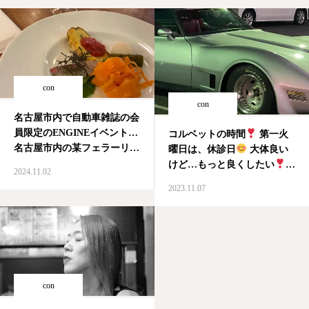
con
con
名古屋市内で自動車雑誌の会
員限定のENGINEイベント…
コルベットの時間
第一火
名古屋市内の某フェラーリの
曜日は、休診日
大体良い
有名場所で、 フランス在住
けど…もっと良くしたい
#
2024.11.02
のクルマ専門の写真家さんの
コルベット #corvette
2023.11.07
個展 おい…10組のうち…名
#corvettec3 #シボレー #旧
古屋近辺の参加者は… 2
車 #コブラボディ
組…… 名古屋で運転してる
#cobrabody #若返り #アメ
と、ウインカー出したら詰
車 #アメ車 #休診…
め…
con