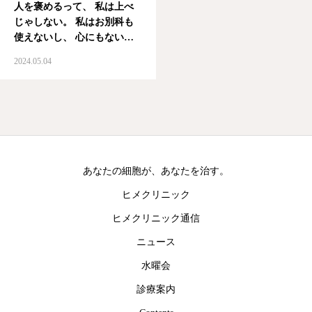
人を褒めるって、 私は上べ
じゃしない。 私はお別科も
使えないし、 心にもないこ
とを笑顔でお世辞も言えない
2024.05.04
良いと感じたことしか良いと
言えない。 誰かと誰かがお
互いの自慢話しかしないのも
聞いていると 嫌気がさす。
他人よりも自分が優っ…
あなたの細胞が、あなたを治す。
ヒメクリニック
ヒメクリニック通信
ニュース
水曜会
診療案内