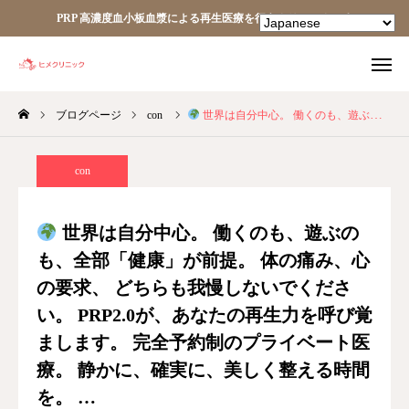
PRP 高濃度血小板血漿による再生医療を行うクリニックです
ブログページ
con
世界は自分中心。 働くのも、遊ぶのも、全部「健康」が前提。 体の痛み、心の要求、 どちらも我慢しないでください。 PRP2.0が、あなたの再生力を呼び覚まします。 完全予約制のプライベート医療。 静かに、確実に、美しく整える時間を。 …
TEL
facebook
Instagram
YouTube
con
HOME
世界は自分中心。 働くのも、遊ぶの
も、全部「健康」が前提。 体の痛み、心
あなたの細胞が、あなたを治す。
の要求、 どちらも我慢しないでくださ
ヒメクリニック
い。 PRP2.0が、あなたの再生力を呼び覚
まします。 完全予約制のプライベート医
ヒメクリニック通信
療。 静かに、確実に、美しく整える時間
を。 …
ニュース