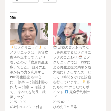
関連
ヒメクリニック
ヒ
治療の質とおもてな
メクリニックは、美容皮
しを両立するヒメクリニ
膚科を追求して たどり
ックのこだわり
ヒメ
着いたのが「皮膚再生医
クリニックでは、PRPに
療」でした。 自分の血
よる再生医療の効果を最
液が持つ力を利用する
大限に引き出すため、じ
PRP再生医療 を中心
っくり時間をかけた診察
に、 診察 → 治療計画の
を行っています。
私
作成 → 治療 → 確認 ま
たちの2つのこだわりポ
で、 すべてを院長・武
イント
完全予約制の
藤ひめが一…
プ…
2025-10-09
2025-02-10
424件のコメント付き
ひめ先生の日常