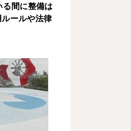
いる間に整備は
用ルールや法律
HOME