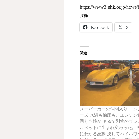
https://www3.nhk.or.jp/new
共有:
Facebook
X
関連
スーパーカーの仲間入り エン
ーズ 水温も油圧も、エンジン
回りも静か まるで別物のプレ
ルベットに生まれ変わった。 
にわかる感動 決してハイパワ