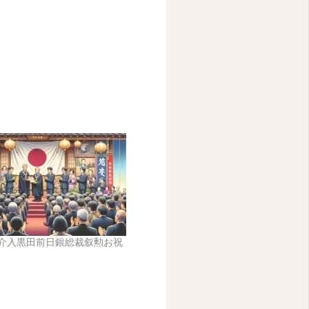
 円安介入黒田前日銀総裁叙勲お祝