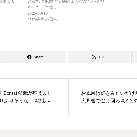
理解した
となれば東海大学病院まで行かないと無
かった。当然…
2025-09-19
ひめ先生の日常
Share
RSS
Bonsai 盆栽が増えまし
お風呂は好きみたいだけ
ありそうな… #盆栽 #bo
大興奮で逃げ回る #犬と
ト #犬好き #basset #basseth
dsofinstagram