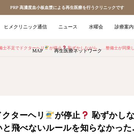
PRP 高濃度血小板血漿による再生医療を行うクリニックです
ヒメクリニック通信
ニュース
水曜会
診療案内
備士不足でドクターヘリ
が停止
恥ずかしながら……整備士が同乗しないと飛べないルールを知らなかった… いつも前には2人乗るので、副操縦士
MAP
再生医療ネットワーク
ドクターヘリ
が停止
恥ずかしな
いと飛べないルールを知らなかった