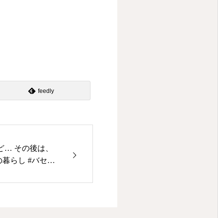
feedly
ど… その後は、
の暮らし #バセッ
ound #bassethoun