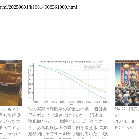
s/html/20250831/k10014908361000.html
ジンもスム
私の実家は静岡県の富士山の麓… 昔は井
No.221
音も快適 足
戸をポンプで汲み上げていた。 汚水は、
い
ミアムなコ
浄化槽だった。 病院といえば…今で言
2024-05-30
乗ってすぐ
う、ある程度以上の重症例を扱える2次医
PODCAST
ーじゃない
療機関は車で30〜40分は離れていた。3次