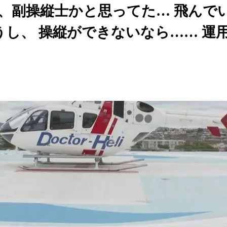
で、副操縦士かと思ってた… 飛んで
し、 操縦ができないなら…… 運