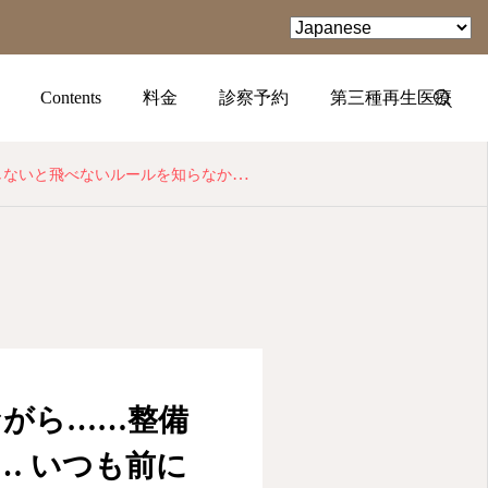
Contents
料金
診察予約
第三種再生医療
かと思ってた… 飛んでいる間に整備はできないだろうし、 操縦ができないなら…… 運用ルールや法律を…
TEL
facebook
Instagram
がら……整備
… いつも前に
YouTube