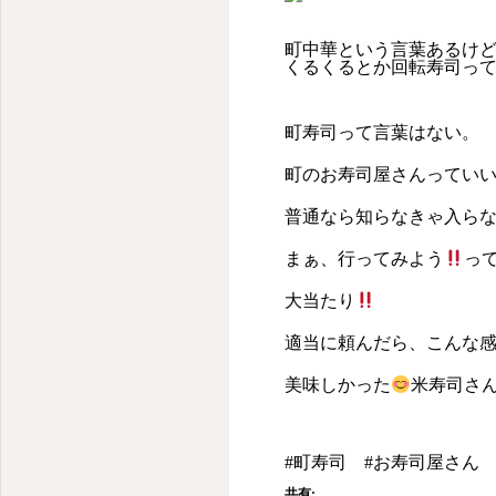
町中華という言葉あるけ
くるくるとか回転寿司っ
町寿司って言葉はない。
町のお寿司屋さんってい
普通なら知らなきゃ入ら
まぁ、行ってみよう
っ
大当たり
適当に頼んだら、こんな
美味しかった
米寿司さ
#町寿司 #お寿司屋さん 
共有: