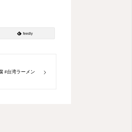
feedly
豆腐 #台湾ラーメン