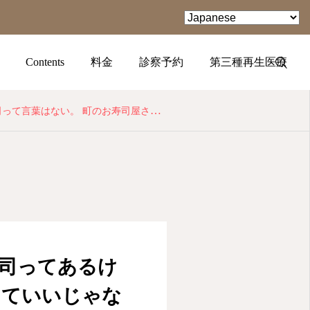
Contents
料金
診察予約
第三種再生医療
なら知らなきゃ入らない、町のお寿司屋さん。 まぁ、行ってみよう
TEL
facebook
Instagram
寿司ってあるけ
っていいじゃな
YouTube