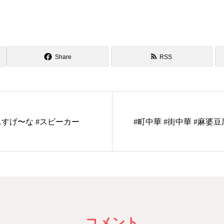
Share
RSS
すげ〜な #スピーカー
#町中華 #街中華 #麻婆
コメント