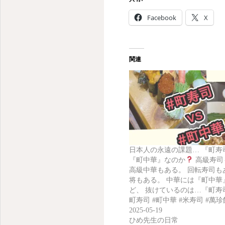
Facebook
X
関連
日本人の永遠の課題… 『町寿
『町中華』なのか
高級寿司
高級中華もある。 回転寿司も
将もある。 中華には『町中華
ど、 抜けているのは…『町寿
町寿司 #町中華 #米寿司 #萬珍
2025-05-19
ひめ先生の日常