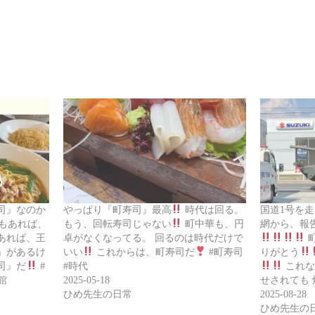
司』なのか
やっぱり『町寿司』最高
時代は回る。
国道1号を
もあれば、
もう、回転寿司じゃない
町中華も、円
網から、報
あれば、王
卓がなくなってる。 回るのは時代だけで
』があるけ
いい
これからは、町寿司だ
#町寿司
りがとう
司』だ
#
#時代
これな
館
2025-05-18
せされても
ひめ先生の日常
2025-08-28
ひめ先生の