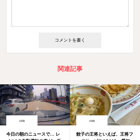
関連記事
con
con
今日の朝のニュースで… レ
餃子の王将といえば、王将フ