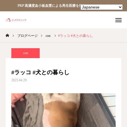
PRP 高濃度血小板血漿による再生医療を行うクリニックです
ブログページ
con
#ラッコ #犬との暮らし
TEL
facebook
Instagram
YouTube
con
HOME
#ラッコ #犬との暮らし
2025.04.29
あなたの細胞が、あなたを治す。
ヒメクリニック
ヒメクリニック通信
ニュース