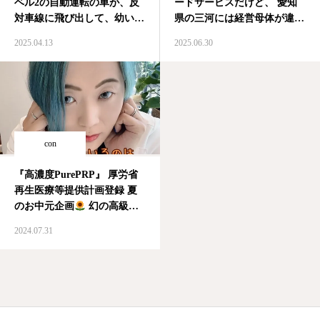
ベル2の自動運転の車が、反
ードサービスだけど、 愛知
対車線に飛び出して、幼い命
県の三河には経営母体が違う
が亡くなった。 運転手が故
同じ餃子の王将でも三河王将
2025.04.13
2025.06.30
意に捜査をしなければ、自動
というものがある。 創業は
運転ではそんな動きをしな
40年以上 三河王将系統の方
い。着替えをしていたと…
があっさり、サッパリ。 餃
事故にはならなかったけど、
子の王将は奥が深い。 #餃子
先日、そんな車に遭遇して急
の王将 #王将 #三河王将…
ブレーキ…
con
『高濃度PurePRP』 厚労省
再生医療等提供計画登録 夏
のお中元企画
幻の高級た
まご『たまゆら琥珀』
ス
2024.07.31
レッド20本もプレゼント 初
回治療なら、さらに 一回
法 40万円→35万円 二回
法 60万円→55万円 ヒメク
リニック…