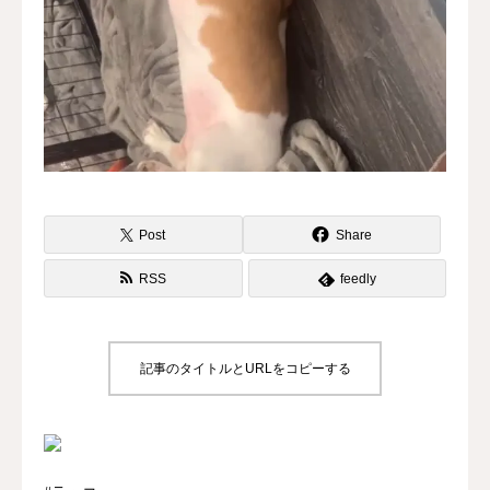
水曜会
診療案内
Contents
料金
Post
Share
診察予約
RSS
feedly
第三種再生医療
MAP
記事のタイトルとURLをコピーする
再生医療ネットワーク