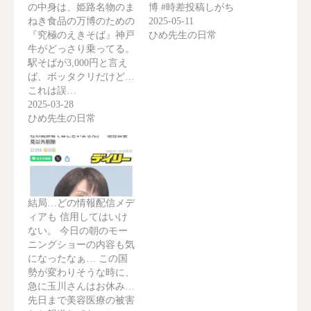
の中身は、姫路名物のま
博 #時差投稿しがち
ねき食品の万博のための
2025-05-11
『究極のえきそば』神戸
ひめ先生の日常
牛がどっさり乗ってる。
駅そばが3,000円と言え
ば、ボッタクリだけど…
これは誤…
2025-03-28
ひめ先生の日常
結局…どの情報配信メデ
ィアも 信用してはいけ
ない。 今日の朝のモー
ニングショーの内容も気
になったなぁ… この国
勢が変わりそうな時に、
急に玉川さんはお休み…
先日まで美容医療の被害