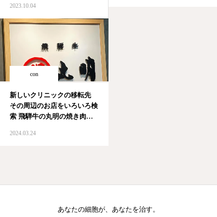
2023.10.04
ど、次はカラダそのものの若
返りを考えたい
#老化 #
疲労 #若返り #再生医療
#ヒメクリニック #PRP療法
#カラダ…
con
新しいクリニックの移転先
その周辺のお店をいろいろ検
索 飛騨牛の丸明の焼き肉屋
さんがあった #たべすたぐら
2024.03.24
む #焼き肉 #丸明 #飛騨
牛 #武藤ひめ
あなたの細胞が、あなたを治す。