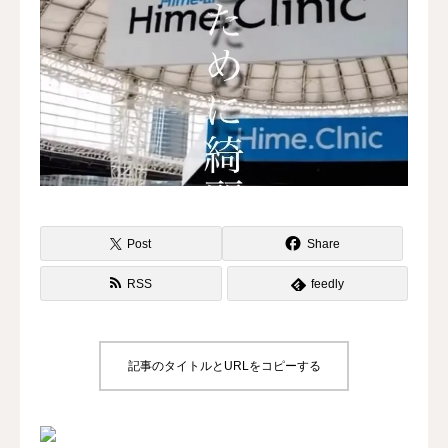
水曜会
診療案内
Contents
料金
診察予約
Post
Share
RSS
feedly
第三種再生医療
MAP
記事のタイトルとURLをコピーする
再生医療ネットワーク