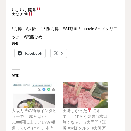
いよいよ開幕
大阪万博
#万博 #大阪 #大阪万博 #AI動画 #aimovie #ヒメクリニ
ック #武藤ひめ
共有:
Facebook
X
関連
大阪万博の街頭インタビ
美味しかった
これ
ューで… 駅そばが…
で、しばらく焼肉欲求は
3,000円以上…とTVが報
無くなる。 #大同門 #江
道していたけど… 本当
坂 #大阪グルメ #大阪万