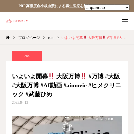
PRP 高濃度血小板血漿による再生医療を行うクリニックです
ブログページ
con
いよいよ開幕
大阪万博
#万博 #大阪 #大阪万博 #AI動画 #aimovie #ヒメクリニック #武藤ひめ
TEL
facebook
Instagram
YouTube
con
HOME
いよいよ開幕
大阪万博
#万博 #大阪
#大阪万博 #AI動画 #aimovie #ヒメクリニ
あなたの細胞が、あなたを治す。
ック #武藤ひめ
ヒメクリニック
2025.04.12
ヒメクリニック通信
ニュース