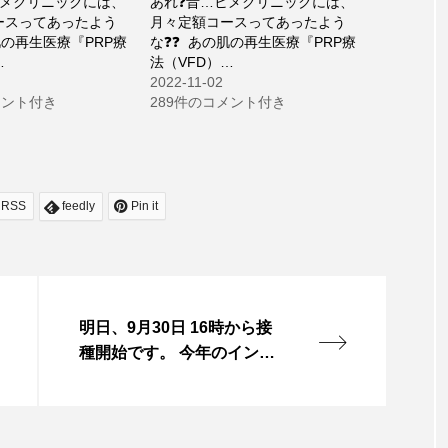
ヒメクリニックには、
あれ❓昔…ヒメクリニックには、
ースってあったよう
月々定額コースってあったよう
の肌の再生医療『PRP療
な❓❓ ⁡ あの肌の再生医療『PRP療
…
法（VFD）…
2022-11-02
メント付き
289件のコメント付き
RSS
feedly
Pin it
明日、9月30日 16時から接
種開始です。⁡ 今年のインフ
ルエンザ予防接種のご予約
を開始します。 ⁡ 大人•子供と
もに 一回 2,500円（自費診