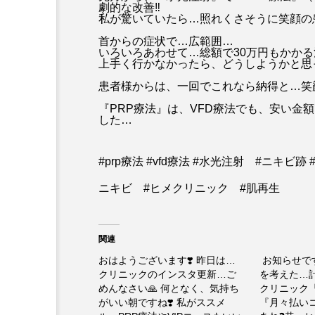
劇的な改善‼️
私が驚いていたら…照れくさそうに笑顔の
首からの症状で…広範囲…
いろいろあわせて…総額で30万円もかか
上手く行かなかったら、どうしようかと思
患者様からは、一回でこれなら納得と…笑
『PRP療法』は、VFD療法でも、安い金
した…
#prp療法 #vfd療法 #水光注射 #ニキビ
ニキビ #ヒメクリニック #肌再生
関連
おはようございます❣️ 昨日は…
⁡ お知らせで
クリニックのインスタ更新…ご
を考えた…
めんなさい🙏 何となく、気持ち
クリニック『
がいい朝ですね❣️ 私がススメ
『月々払いコ