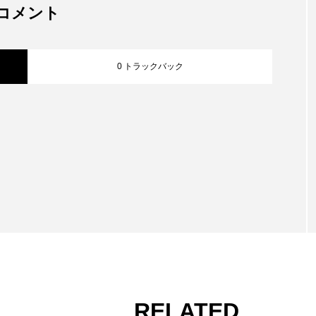
療）税込 ⁡ インフルエンザ予
コメント
防接種だけでも、 当院に、
美容医療や美容カウンセリ
ングにお越しの…
0 トラックバック
RELATED