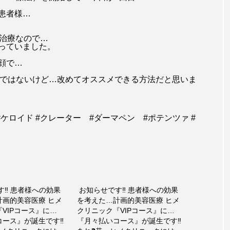
患者様…
る治療なので…
っていました。
顔で…
額ではないけど…改めてオススメできる方法だと思いま
跡 #ケロイド #クレーター #ダーマペン #ポテンツァ #
す‼️ 患者様への効果
⁡ お知らせです‼️ 患者様への効果
計画的美容医療 ヒメ
を考えた…計画的美容医療 ヒメ
VIPコース』に…
クリニック『VIPコース』に…
ース』が誕生です‼️
『月々払いコース』が誕生です‼️