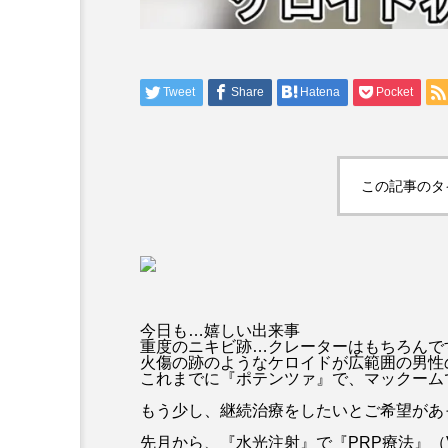
Tweet
Share
Hatena
Pocket
この記事のタ
今日も…嬉しい出来事
重度のニキビ跡…クレーターはもちろんで
火傷の跡のようなケロイドが広範囲の男性
これまでに『ポテンツァ』で、マックーム
もう少し、継続治療をしたいとご希望があ
先月から、『水光注射』で『PRP療法』（