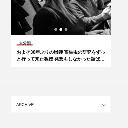
未分類
未分
ミ
およそ30年ぶりの恩師 寄生虫の研究をずっ
今週
️
と行って来た教授 発想もしなかった話ばか
ます
の
り… 詳しくはPodcast「綺麗になるラジ
こと
じ
オ」で 話す。 書ききれない… #恩師 #寄生
ぐに
ど
虫 #細菌 #ウイルス #免疫 #驚き #ヒメクリ
して
ニック #武藤ひめ
推奨
ARCHIVE