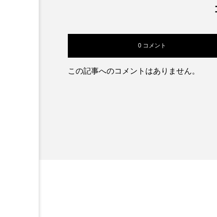
年12月頃から流行するの
で、インフルエンザワクチ
ンは12月のはじめまでに受
けて頂けるのがオススメで
0 コメント
す！…
この記事へのコメントはありません。