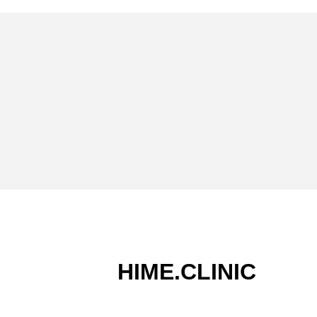
クス #体のデトックス #
綺麗でいたい #サンセリ
テ #ルミエールアキラ #
お気に入り #ヒメクリニ
ック #武藤ひめ
HIME.CLINIC