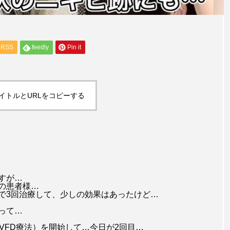
RSS
feedly
Pin it
イトルとURLをコピーする
すが…
の患者様…
で3回治療して、少しの効果はあったけど…
って…
VFD療法）を開始して…今日が2回目…