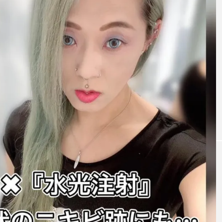
未分類
ろしくお願いし
こんにちは♪ ヒメクリニックです🏥ビタ
ご相談を受ける
ンAは肌のターンオーバーを促進します‼
、肝斑…は… す
古くなった角質がどんどん生まれ変わる
んです。 治療と
で、シミ、くすみ、皮膚のごわつき、小
CかD… 治療の
わ、毛穴の詰まり、黒ずみ、ニキビ跡な
その治療を…
の改善が期待できます✨スキンケアで…