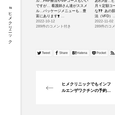
ル…PRP療法やVIPコースもいい
あれ❓昔…
ですが… 看護師さん達がススメ
月々定額コ
#ヒメクリニック
ル…パッケージメニューも…豊
な❓❓ ⁡ あ
富にあります❣️ …
法（VFD）
2022-10-12
2022-11-02
289件のコメント付き
289件のコ
Tweet
Share
Hatena
Pocket
ヒメクリニックでもインフ
ルエンザワクチンの予約を
開始します。 数に限りがあ
るため、お早めに!! 料金→
￥2500インフルエンザは毎