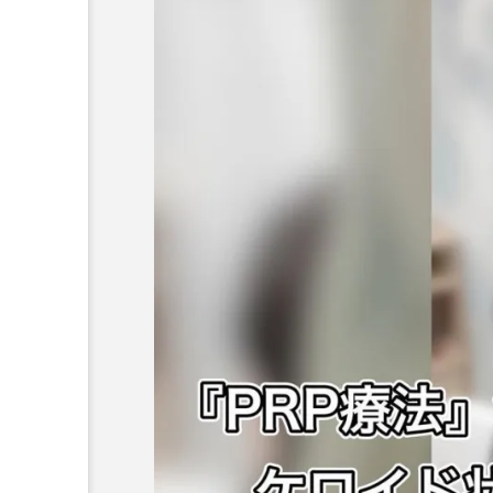
未分類
今週もヒメクリニックをよ
ます❣️最近…シミや肝斑の
ことが多いのですが…シミ
ぐにレーザー治療ではない
して推奨されるグレードは
推奨グレードは、 Aは、