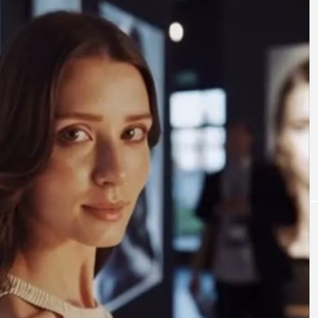
未分類
🌸『医療脱毛（蓄熱式レーザー脱毛）再
 #
のお知らせ』これまで基礎疾患がある方
たるみ #ニキビ
ど、他院にて施術を断られる方のみ医療
毛をおこなってきました。ですが、これ
#bluehair
で医療脱毛に通院していただいた方など
数の患者様より、医療脱毛の再開のご要
を承っ…