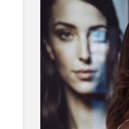
未分類
#ポテンツァ #prp療法 #ヒメクリニック #
成長因子 #ヒメクリニック #vipコース
若返り #シワ #シミ #
跡 #綺麗になりたい #綺麗でいたい #ジャ
ストエイジング #アメ車女子 