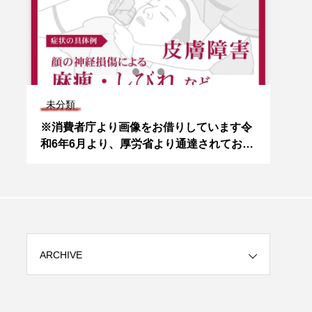
未分類
未分
開
※消費者庁より画像をお借りしています令
#ポテンツァ #pr
な
和6年6月より、厚労省より通達されており
成長因子
脱
ます。 『エステサロン等におけるハイフに
若返
ま
医師法が適用』厚生労働省医政医発 0607
跡 #綺麗になりたい #綺麗でいたい #ジャ
多
第１号（令和６年６月７日）に基づき、医
ストエ
望
師免許を持たない者が行うHIFU…
ARCHIVE