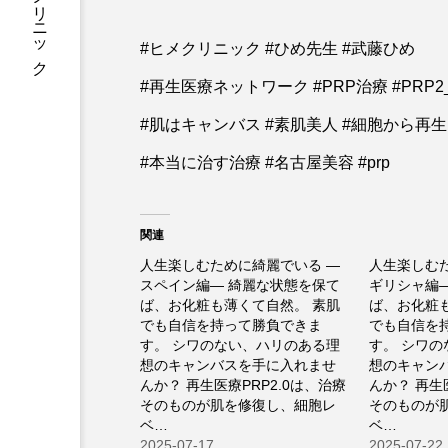
#ヒメクリニック
#ヒメクリニック #ひめ先生 #武藤ひめ
#再生医療ネットワーク #PRP治療 #PRP2
#肌はキャンバス #素肌美人 #細胞から再生
#本当に治す治療 #名古屋美容 #prp
関連
人生楽しむために綺麗でいる —
人生楽しむ
スペイン編— 綺麗な状態を保て
ギリシャ編
ば、お化粧も薄くて自然。 素肌
ば、お化粧
でも自信を持って勝負できま
でも自信を
す。 シワのない、ハリのある理
す。 シワ
想のキャンバスを手に入れませ
想のキャン
んか？ 再生医療PRP2.0は、治療
んか？ 再生
そのものが肌を修復し、細胞レ
そのものが
ベ…
ベ…
2025-07-17
2025-07-22