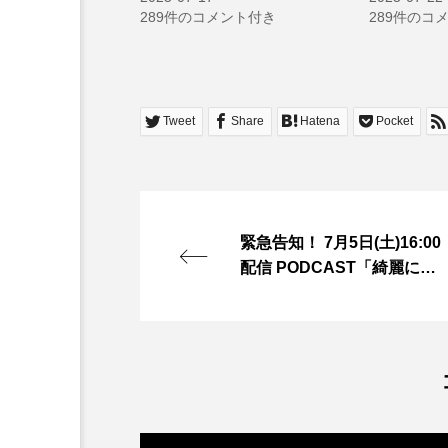
289件のコメント付き
289件のコ
Tweet
Share
Hatena
Pocket
緊急告知！ 7月5日(土)16:00
配信 PODCAST「綺麗にな
るラジオ」 【綺麗になるラ
ジオ】で検索🎙️ ⸻ PRP
は濃度が命。 そして経験と
技術が仕上がりを決めま
す。 「お手頃」「院内製
作」のPRPに飛び付かない
で。 それ、本当に濃…