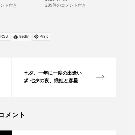
メント付き
289件のコメント付き
RSS
feedly
Pin it
七夕、一年に一度の出逢い
🌌 七夕の夜、織姫と彦星が
年に一度逢えるように―― P
RPも“一年に一度”の若返り
メンテナンスに取り入れて
みませんか？ これだけで、
コメント
日々のお手入れがグッと楽
に。 “手抜き”でも、ちゃん
と綺麗をキープできます。