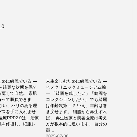
_0
ために綺麗でいる —
人生楽しむために綺麗でいる —
— 綺麗な状態を保て
ヒメクリニックミュージアム編
も薄くて自然。 素肌
— 「綺麗を残したい」「綺麗を
持って勝負できま
コレクションしたい」 でも綺麗
のない、ハリのある理
は年齢次第…？ いえ、年齢は巻
バスを手に入れませ
き戻せます。 細胞から再生すれ
医療PRP2.0は、治療
ば、 再生医療と美容医療は考え
肌を修復し、細胞レ
方が根本的に違います。 自分の
顔…
2025-07-08