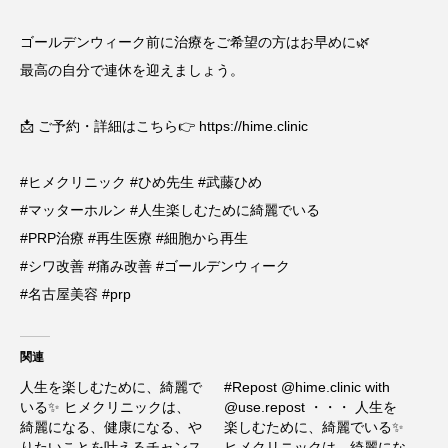
ゴールデンウィーク前に治療をご希望の方はお早めに🌿
最高の自分で連休を迎えましょう。
📩 ご予約・詳細はこちら👉 https://hime.clinic
#ヒメクリニック #ひめ先生 #武藤ひめ
#マッターホルン #人生楽しむために綺麗でいる
#PRP治療 #再生医療 #細胞から再生
#シワ改善 #痛み改善 #ゴールデンウィーク
#名古屋美容 #prp
関連
人生を楽しむために、綺麗で
#Repost @hime.clinic with
いる✨ ヒメクリニックは、
@use.repost ・・・ 人生を
綺麗になる、健康になる、や
楽しむために、綺麗でいる✨
りたいことを叶えるチャンス
ヒメクリニックは、綺麗にな