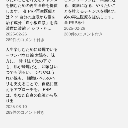
を掴むための再生医療を提供
る、健康になる、やりたいこ
します。 🩸 PRP再生医療と
とを叶えるチャンスを掴むた
は？ ✅ 自分の血液から傷を
めの再生医療を提供します。
治す成分「血小板血漿」を高
🩸 PRP再生…
濃度に濃縮 ✅ シワ・た…
2025-02-26
2025-02-26
289件のコメント付き
289件のコメント付き
人生楽しむために綺麗でいる
─ サンパウロ編 太陽を、味
方に。 降り注ぐ光の下で
も、肌が綺麗だと、印象はい
つでも明るい。 シワやほう
れい線も、 細胞レベルのハ
リを支えることで、自然に整
えるアプローチを。 PRP
は、あなた自身の血液から取
り出…
2025-08-10
289件のコメント付き