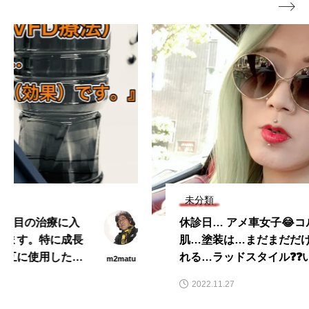

未分類
休診日… アメ車女子😂コルベット c3
肌…塗装は…まだまだだけど… 普通に乗
れる…ラッドスタイル❓❓いや…私は美容
u
Instagra
m
皮膚科… 肌…塗装は綺麗にする#ラッド
2022.11.27
スタイル #corvette #corvettec3 #コル
ベ…