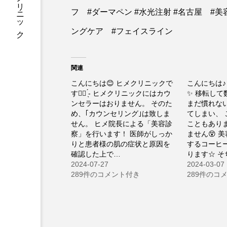
#ヒメクリニック
フ #ダーマペン #水光注射 #名古屋 #
ングケア #フェイスライン
関連
こんにちは😊 ヒメクリニックで
こんにちは
す👍🏻 ̖́-︎ ヒメクリニックにはカウ
✨ 移転して
ンセラーはおりません。 そのた
まだ慣れな
め、｢カウンセリング｣は致しま
てしまい、
せん。 ヒメ院長による「美容診
こともあり
察」を行います！ 医師がしっか
ません😵 
りと患者様の肌の症状と原因を
するコーヒ
確認した上で…
ります☆ 
2024-07-27
2024-03-07
289件のコメント付き
289件のコ