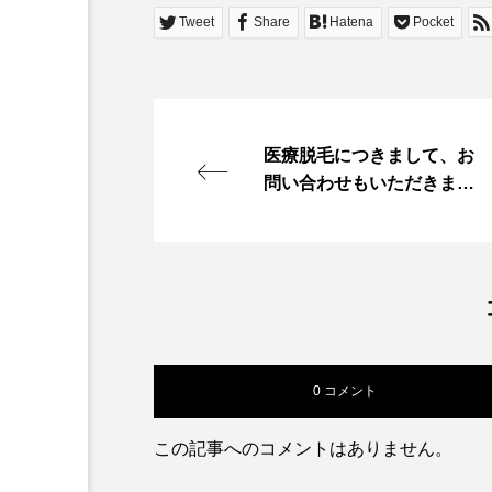
Tweet
Share
Hatena
Pocket
医療脱毛につきまして、お
問い合わせもいただきます
が、現在、ヒメクリニック
では基礎疾患があるなど
で、他院にて医療脱毛を受
けられない方に医療脱毛を
行なっております。 医療脱
毛のみの提供は行っており
ません。また、WEB予約シ
0 コメント
ステムにも医療脱毛はあ…
この記事へのコメントはありません。