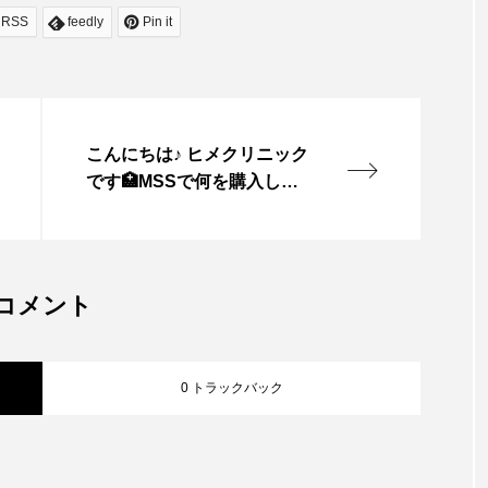
RSS
feedly
Pin it
こんにちは♪ ヒメクリニック
です🏥MSSで何を購入して
良いかわからない方‼️医療機
関で実績のサプリメントが
目的別に分包されているも
のもございます💁他にもビ
コメント
タミン類のスペシャルパッ
クや 妊活中の方欠かせない
栄養素のスペシャル…
0 トラックバック