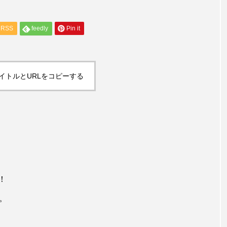
RSS
feedly
Pin it
イトルとURLをコピーする
！
。