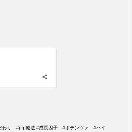
わり #prp療法 #成長因子 #ポテンツァ #ハイ