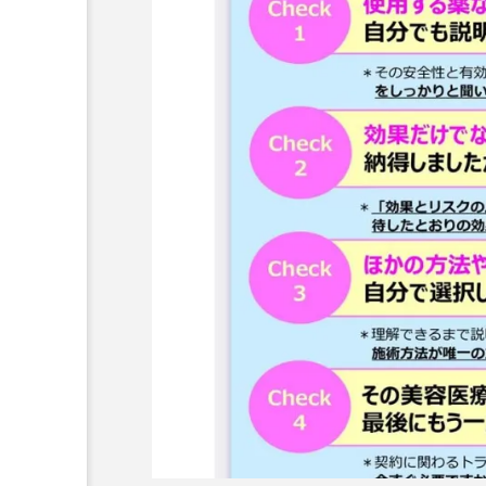
未分類
⁡ 今年のインフルエンザ予
開始します。 ⁡ 大人•子供と
0円（自費診療）税込 ⁡ 
あります。お早めにお申し
当院に、美容医療や美容カ
お越しの際に、接種できま