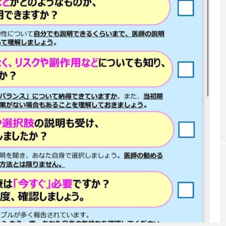
未分類
防接種のご予約を
高濃度ビタミンC点滴の製品変更に伴い
もに 一回 2,50
格が変わりました🍋10g… 9,000円 20g…1
ご予約数には限りが
4,000円 30g…19,000円※グラム数によ
込みください。
ては血液検査が必要な場合がございます
ウンセリングに
#ヒメクリニック #高濃度ビタミンc点
す…