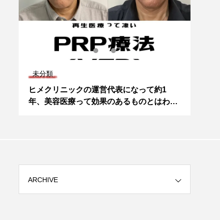
未分類
未分
価
ヒメクリニックの運営代表になって約1
⁡ 
年、美容医療って効果のあるものとはわか
開始し
っ
っていたが、再生医療は別物だな。 かなり
0円
。
目の下の弛みもほうれい線も薄くなって、
あり
滴…
あ、今回は経営者としてがっつり宣伝で
当院
す。 初めて体はったわーーー自分の血液か
お越
ら作る薬…
ARCHIVE