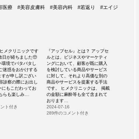
美容医療 #美容皮膚科 #美容内科 #若返り #エイジ
♪ヒメクリニックです
『アップセル』とは？ アップセ
数日が経ちました🥺
ルとは、ビジネスやマーケティ
い環境でバタバタし
ングにおいて、顧客が既に購入
 ご迷惑をおかけする
を検討している商品やサービス
ますが申し訳ござい
に対して、それより高価な別の
美容診察の際にお出し
商品やサービスを提案する手法
ーにもこだわってお
です。 ヒメクリニックは、 掲載
そちらも楽しみ…
の金額に麻酔等も全て含まれて
おります…
メント付き
2024-07-16
289件のコメント付き