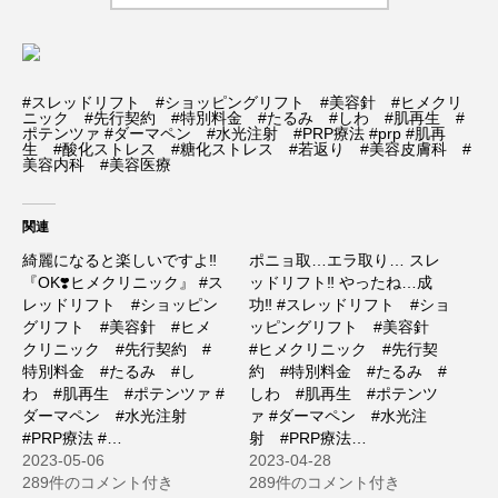
#スレッドリフト #ショッピングリフト #美容針 #ヒメクリ
ニック #先行契約 #特別料金 #たるみ #しわ #肌再生 #
ポテンツァ #ダーマペン #水光注射 #PRP療法 #prp #肌再
生 #酸化ストレス #糖化ストレス #若返り #美容皮膚科 #
美容内科 #美容医療
関連
綺麗になると楽しいですよ‼️
ポニョ取…エラ取り… スレ
『OK❣️ヒメクリニック』 #ス
ッドリフト‼️ やったね…成
レッドリフト #ショッピン
功‼️ #スレッドリフト #ショ
グリフト #美容針 #ヒメ
ッピングリフト #美容針
クリニック #先行契約 #
#ヒメクリニック #先行契
特別料金 #たるみ #し
約 #特別料金 #たるみ #
わ #肌再生 #ポテンツァ #
しわ #肌再生 #ポテンツ
ダーマペン #水光注射
ァ #ダーマペン #水光注
#PRP療法 #…
射 #PRP療法…
2023-05-06
2023-04-28
289件のコメント付き
289件のコメント付き