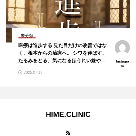
未分類
医療は進歩する 見た目だけの改善ではな
く、根本からの治療へ。 シワを伸ばす、
たるみをとる、気になるほうれい線や首
Instagra
m
のシワも。 「入れて膨らます」「足りな
2025.07.19
い水分や油分を補う」「筋肉を抑制す
る」—— それらはきっと“その場しの
ぎ”。 魔法のような…
HIME.CLINIC