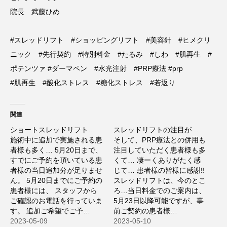
院長 武藤ひめ
#スレッドリフト #ショッピングリフト #美容針 #ヒメクリ
ニック #先行契約 #特別料金 #たるみ #しわ #肌再生 #
ポテンツァ #ダーマペン #水光注射 #PRP療法 #prp
#肌再生 #酸化ストレス #糖化ストレス #若返り
関連
ショートスレッドリフト…
スレッドリフトの注目が…
施術中に追加で実施される患
そして、PRP療法との併用も
者様も多く… 5月20日まで、
注目していただく患者様も多
すでにご予約を頂いている患
くて… 凄ーくありがたく感
者様の当日追加分が足りませ
じて… 患者様の皆様に感謝‼️
ん。 5月20日までにご予約の
スレッドリフトは、今のとこ
患者様には、 スタッフから
ろ…当日料金でのご案内は、
ご確認のお電話を行っていま
5月23日以降可能ですが、事
す。 追加ご希望でご予…
前ご契約の患者様…
2023-05-09
2023-05-10