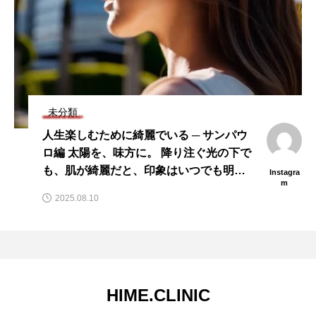
未分類
人生楽しむために綺麗でいる ─ サンパウ
ロ編 太陽を、味方に。 降り注ぐ光の下で
も、肌が綺麗だと、印象はいつでも明る
Instagra
m
い。 シワやほうれい線も、 細胞レベルの
2025.08.10
ハリを支えることで、自然に整えるアプ
ローチを。 PRPは、あなた自身の血液か
ら取り出…
HIME.CLINIC