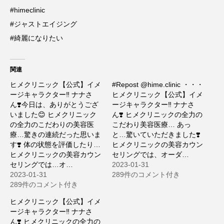
#himeclinic
#ジャストエイジング
#綺麗になりたい
関連
ヒメクリニック【公式】イメ
#Repost @hime.clinic ・・・
ージキャラクター‼️ ナナさ
ヒメクリニック【公式】イメ
ん❣️今日は、ありがとうござ
ージキャラクター‼️ ナナさ
いました😊 ヒメクリニック
ん❣️ ヒメクリニックの全力の
の全力のこだわりの美容医
こだわり美容医療… あっ
療…驚きの連続だった思いま
と…驚いていただきました❣️
す❣️ 体の状態を評価したり…
ヒメクリニックの美容カウン
ヒメクリニックの美容カウン
セリングでは、オーダ…
セリングでは…オ…
2023-01-31
2023-01-31
289件のコメント付き
289件のコメント付き
ヒメクリニック【公式】イメ
ージキャラクター‼️ ナナさ
ん❣️ ヒメクリニックの全力の