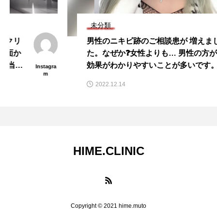
未分類
男性のニキビ跡のご相談患が 増えまし
た。なぜか❓女性よりも… 男性の方が、
効果がわかりやすいことが多いです。 そ
Instagra
m
れが❓なぜか❓は…まだわかりません…そ
2022.12.14
れより…本当に…院長の私が話を聞くこ
とにビックリ‼️されたりもします。いろい
ろ…
HIME.CLINIC
Copyright © 2021 hime.muto