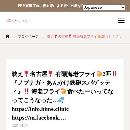
PRP 高濃度血小板血漿による再生医療を行うクリニックです
ブログページ
映え
名古屋
有頭海老フライ
2匹
『ノブナガ・あんかけ鉄砲スパゲッティ』
TEL
facebook
Instagram
YouTube
HOME
映え
名古屋
有頭海老フライ
2匹
『ノブナガ・あんかけ鉄砲スパゲッテ
あなたの細胞が、あなたを治す。
ィ』
海老フライ
食べたーいってな
ヒメクリニック
ってこうなった…
https://info.hime.clinic
ヒメクリニック通信
https://m.facebook….
2021.04.24
ニュース