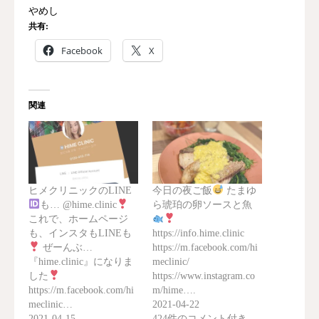
やめし
共有:
Facebook
X
関連
ヒメクリニックのLINE
今日の夜ご飯
たまゆ
も… @hime.clinic
ら琥珀の卵ソースと魚
これで、ホームページ
も、インスタもLINEも
https://info.hime.clinic
ぜーんぶ…
https://m.facebook.com/hi
『hime.clinic』になりま
meclinic/
した
https://www.instagram.co
https://m.facebook.com/hi
m/hime….
meclinic…
2021-04-22
2021-04-15
424件のコメント付き