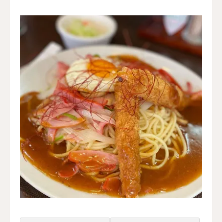
水曜会
診療案内
Contents
料金
診察予約
第三種再生医療
MAP
再生医療ネットワーク