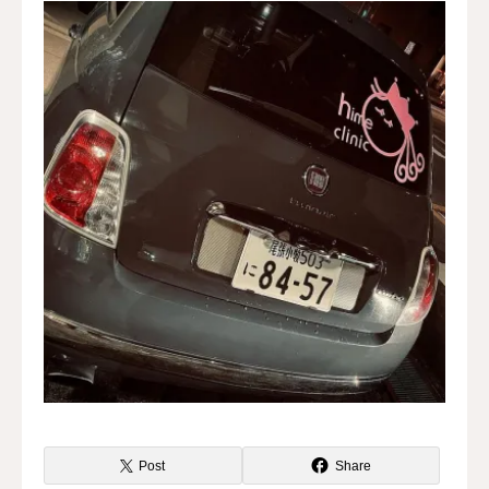
水曜会
診療案内
Contents
料金
診察予約
第三種再生医療
MAP
再生医療ネットワーク
Post
Share