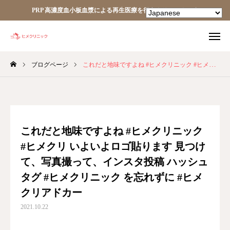
PRP 高濃度血小板血漿による再生医療を行うクリニックです
ブログページ
これだと地味ですよね #ヒメクリニック #ヒメクリ いよいよロゴ貼ります 見つけて、写真撮って、インスタ投稿 ハッシュタグ #ヒメクリニック を忘れずに #ヒメクリアドカー
TEL
facebook
Instagram
YouTube
HOME
これだと地味ですよね #ヒメクリニック
#ヒメクリ いよいよロゴ貼ります 見つけ
あなたの細胞が、あなたを治す。
て、写真撮って、インスタ投稿 ハッシュ
ヒメクリニック
タグ #ヒメクリニック を忘れずに #ヒメ
クリアドカー
ヒメクリニック通信
2021.10.22
ニュース