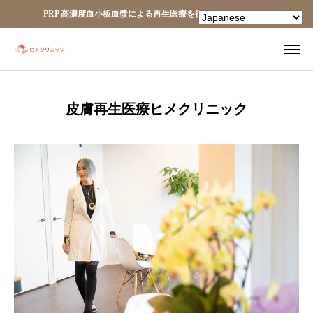
PRP 高濃度血小板血漿による再生医療を行うクリニックです
TEL
facebook
皮膚再生医療ヒメクリニック
Instagram
YouTube
HOME
あなたの細胞が、あなたを治す。
ヒメクリニック
ヒメクリニック通信
ニュース