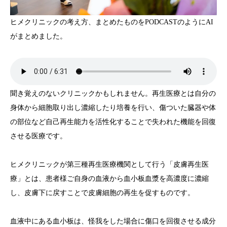
水曜会
ヒメクリニックの考え方、まとめたものをPODCASTのようにAI
がまとめました。
診療案内
Contents
聞き覚えのないクリニックかもしれません。再生医療とは自分の
料金
身体から細胞取り出し濃縮したり培養を行い、傷ついた臓器や体
診察予約
の部位など自己再生能力を活性化することで失われた機能を回復
させる医療です。
第三種再生医療
ヒメクリニックが第三種再生医療機関として行う「皮膚再生医
MAP
療」とは、患者様ご自身の血液から血小板血漿を高濃度に濃縮
し、皮膚下に戻すことで皮膚細胞の再生を促すものです。
再生医療ネットワーク
血液中にある血小板は、怪我をした場合に傷口を回復させる成分